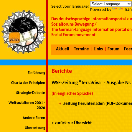
Select your language!
Powered by
Tran
Das deutschsprachige Informationsportal zu
Sozialforum-Bewegung /
The German-language information portal on 
Social Forum movement
|
Aktuell
|
Termine
|
Links
|
Forum
|
Fee
Berichte
Einführung
WSF-Zeitung "TerraViva" - Ausgabe Nr
Charta der Prinzipien
Strategie-Debatte
(in englischer Sprache)
Weltsozialforen 2001 -
Zeitung herunterladen (PDF-Dokumen
2026
Andere Foren
« zurück zur Übersicht
Übersetzung