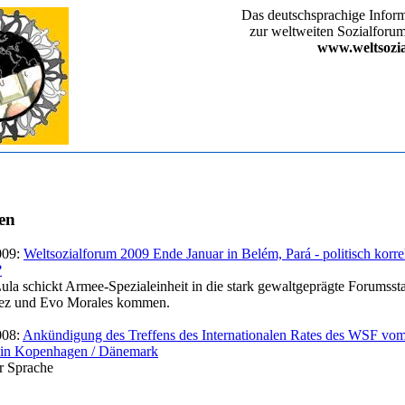
Das deutschsprachige Inform
zur weltweiten Sozialfor
www.weltsozi
en
009:
Weltsozialforum 2009 Ende Januar in Belém, Pará - politisch korre
?
Lula schickt Armee-Spezialeinheit in die stark gewaltgeprägte Forumssta
z und Evo Morales kommen.
008:
Ankündigung des Treffens des Internationalen Rates des WSF vom
 in Kopenhagen / Dänemark
er Sprache