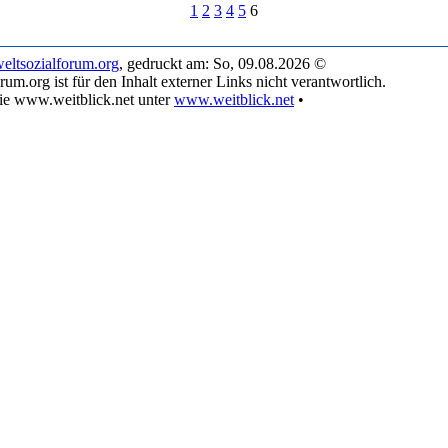
1
2
3
4
5
6
ltsozialforum.org
, gedruckt am: So, 09.08.2026 ©
rum.org ist für den Inhalt externer Links nicht verantwortlich.
ie www.weitblick.net unter
www.weitblick.net
•