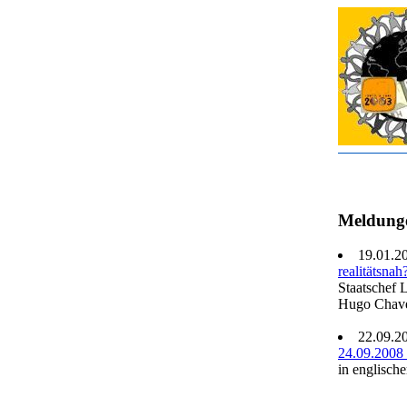
Meldung
19.01.2
realitätsnah
Staatschef 
Hugo Chave
22.09.2
24.09.2008
in englisch