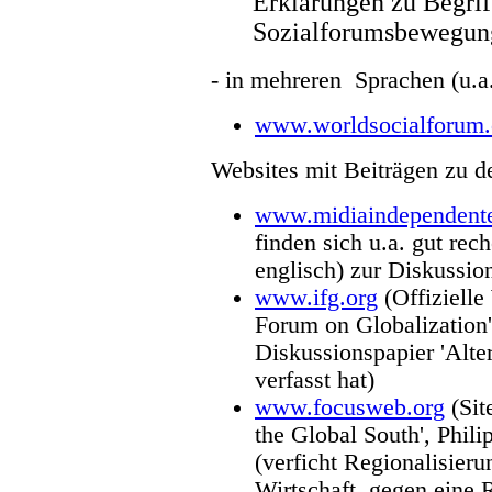
Erklärungen zu Begrif
Sozialforumsbewegung
- in mehreren Sprachen (u.a.
www.worldsocialforum.
Websites mit Beiträgen zu 
www.midiaindependente
finden sich u.a. gut rech
englisch) zur Diskussi
www.ifg.org
(Offizielle
Forum on Globalization'
Diskussionspapier 'Alter
verfasst hat)
www.focusweb.org
(Sit
the Global South', Phil
(verficht Regionalisier
Wirtschaft, gegen eine