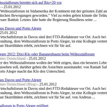
sozialforum bereitet sich auf Rio+20 vor
h
-
‎25.01.2012‎
eltsozialforum ist Südamerika der Kontinent mit der grössten Zahl an
istischen Bewegungen geworden." Viel zu reden geben könnte die Teil
esare Battisti: Letztes Jahr hatte die Regierung Brasiliens seine ...
 aus Davos und Porto Alegre
‎25.01.2012‎
rtschaftsforum in Davos sind drei FTD-Redakteure vor Ort. Auch bei 
taltung, dem Weltsozialforum in Porto Alegre, ist eine Kollegin vertre
 an Skurrilitäten erlebt, zeichnen wir für Sie auf.
legre 2012: Dixi-Klo oder Bananenbaum beim Weltsozialforum
imes Deutschland
-
‎25.01.2012‎
r des Weltsozialforums wollen der Welt zeigen, dass ein besseres Leb
 aussehen soll, darüber gehen die Ansichten auseinander. von Raniah Sa
orto Alegre macht das Klo den Unterschied.
 aus Davos und Porto Alegre
imes Deutschland (Blog)
-
‎25.01.2012‎
rtschaftsforum in Davos sind drei FTD-Redakteure vor Ort. Auch bei 
taltung, dem Weltsozialforum in Porto Alegre, ist eine Kollegin vertre
 an Skurrilitäten erlebt, zeichnen wir für Sie auf. von Andreas ...
alforum in Porto Alegre eröffnet