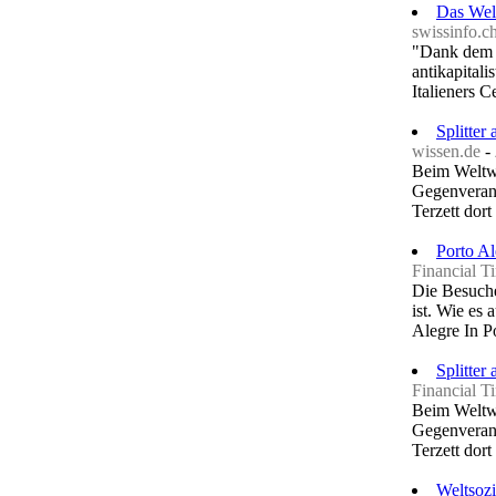
Das Welt
swissinfo.c
"Dank dem W
antikapital
Italieners C
Splitter
wissen.de
-
Beim Weltwi
Gegenverans
Terzett dort
Porto A
Financial T
Die Besuche
ist. Wie es
Alegre In P
Splitter
Financial T
Beim Weltwi
Gegenverans
Terzett dort
Weltsozi