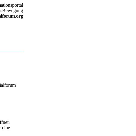
ationsportal
um-Bewegung
alforum.org
zialforum
fnet.
r eine