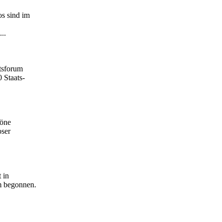
s sind im
..
tsforum
0 Staats-
höne
oser
 in
um begonnen.