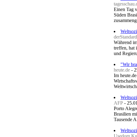
tagesschau.
Einen Tag v
Süden Brasi
zusammengek
Weltsozi
derStandard
Während im
treffen, hat
und Regieru
"Wir br
heute.de
-
‎
Im heute.de
Wirtschafts
Weltwirtsch
Weltsozi
AFP
-
‎25.0
Porto Alegr
Brasilien m
Tausende Ak
Weltsozi
Usedom Kur