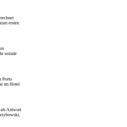
erechnet
 zum ersten
im
hr soziale
n Porto
pe im Hotel
 als Antwort
Grzybowski,