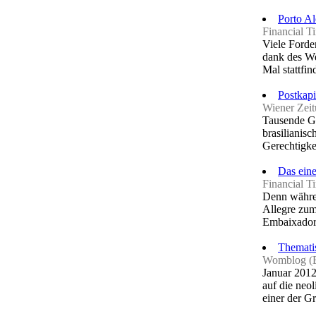
Porto A
Financial T
Viele Forde
dank des We
Mal stattfin
Postkapi
Wiener Zei
Tausende Gl
brasilianisc
Gerechtigkei
Das eine
Financial T
Denn währen
Allegre zum
Embaixador 
Thematis
Womblog (
Januar 2012
auf die neo
einer der Gr