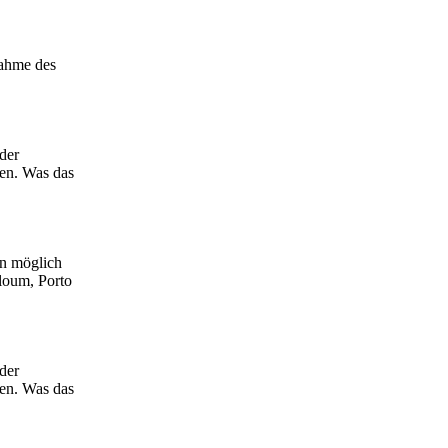
nahme des
der
ten. Was das
en möglich
lloum, Porto
der
ten. Was das