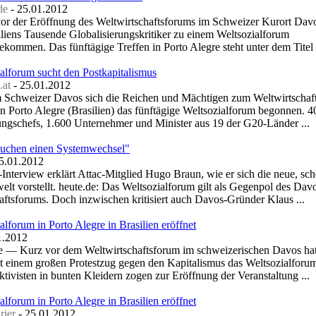
de
-
‎25.01.2012‎
or der Eröffnung des Weltwirtschaftsforums im Schweizer Kurort Davo
liens Tausende Globalisierungskritiker zu einem Weltsozialforum
ommen. Das fünftägige Treffen in Porto Alegre steht unter dem Titel .
alforum sucht den Postkapitalismus
.at
-
‎25.01.2012‎
 Schweizer Davos sich die Reichen und Mächtigen zum Weltwirtschaf
 in Porto Alegre (Brasilien) das fünftägige Weltsozialforum begonnen. 4
ngschefs, 1.600 Unternehmer und Minister aus 19 der G20-Länder ...
auchen einen Systemwechsel"
25.01.2012‎
-Interview erklärt Attac-Mitglied Hugo Braun, wie er sich die neue, sc
welt vorstellt. heute.de: Das Weltsozialforum gilt als Gegenpol des Dav
aftsforums. Doch inzwischen kritisiert auch Davos-Gründer Klaus ...
alforum in Porto Alegre in Brasilien eröffnet
1.2012‎
e — Kurz vor dem Weltwirtschaftsforum im schweizerischen Davos hat
it einem großen Protestzug gegen den Kapitalismus das Weltsozialfor
tivisten in bunten Kleidern zogen zur Eröffnung der Veranstaltung ...
alforum in Porto Alegre in Brasilien eröffnet
ier
-
‎25.01.2012‎