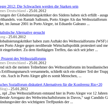
legre 2012: Die Schwachen werden die Starken sein
imes Deutschland
-
‎25.01.2012‎
rungen der Globalisierungskritiker des Südens haben sich erfüllt - ausg
lthandels. von Raniah Salloum, Porto Alegre Als das Weltsozialforum
det, im Januar 2001 in Porto Alegre, ist Eduardo Galeano ...
talistische Alternative gesucht
tung
-
‎25.01.2012‎
obalisierungskritiker haben zum Auftakt des Weltsozialforums (WSF) 
hen Porto Alegre gegen neoliberale Wirtschaftspolitik protestiert und me
t eingefordert. Zu dem fünftägigen Treffen, das sich seit jeher ...
 Prozent des Weltsozialforums
imes Deutschland
-
‎25.01.2012‎
d sich die meisten Teilnehmer des Weltsozialforums im brasilianische
 Eröffnungsmarsch versammeln, schließt sich ein elitärer Teil der Trup
ein. Auch in Porto Alegre gibt es somit Menschen, ...
ches Sozialforum diskutiert Alternativen für die Konferenz Rio+20
Blog)
-
‎25.01.2012‎
, npl „Das Weltsozialforum entstand hier in Porto Alegre vor 12 Jahren
liberale Arroganz des Weltwirtschaftsforums in Davos,“ sagt Candido 
ündungsväter des wichtigsten Treffpunkts der ...