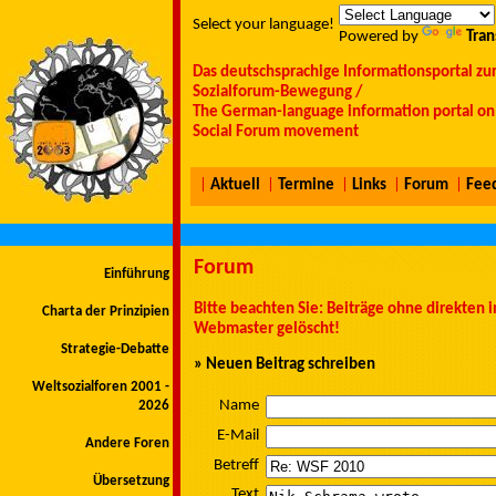
Select your language!
Powered by
Tran
Das deutschsprachige Informationsportal zu
Sozialforum-Bewegung /
The German-language information portal on 
Social Forum movement
|
Aktuell
|
Termine
|
Links
|
Forum
|
Fee
Forum
Einführung
Bitte beachten Sie: Beiträge ohne direkten
Charta der Prinzipien
Webmaster gelöscht!
Strategie-Debatte
» Neuen Beitrag schreiben
Weltsozialforen 2001 -
Name
2026
E-Mail
Andere Foren
Betreff
Übersetzung
Text