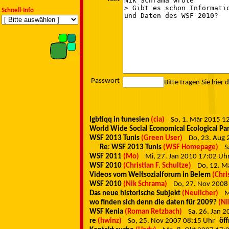
Schnell-Info
Passwort
Bitte tragen Sie hier 
lgbtiqq in tunesien
(cia)
So, 1. Mär 2015 
World Wide Social Economical Ecological Pa
WSF 2013 Tunis
(Green User)
Do, 23. Aug
Re: WSF 2013 Tunis
(WSF Homepage)
S
WSF 2011
(Mo)
Mi, 27. Jan 2010 17:02 U
WSF 2010
(Christian F. Schultze)
Do, 12. 
Videos vom Weltsozialforum in Belem
(Chri
WSF 2010
(Nik Schrama)
Do, 27. Nov 200
Das neue historische Subjekt
(Neulicher)
M
wo finden sich denn die daten für 2009?
(Ni
WSF Kenia
(Roman Retzbach)
Sa, 26. Jan 
re
(hwinz)
So, 25. Nov 2007 08:15 Uhr
öf