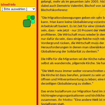
gelangt, mehr als im gesamten Jahr 2005. Nic
Schnell-Info
dabei auch Demetrio Valentini, Bischof von Jal
Bischofskonferenz:
"Die Migrationsbewegungen geben ein sehr be
kann. Man kann keine Globalisierung vorantr
Arbeitskraft basiert. Es ist Zeit für eine Umkeh
sein, dass - wie jetzt - nur 20 Prozent der 
profitieren. Die Wirtschaft muss wieder in de
nur dafür da sein, dass einige Reiche noch re
Vordergrund rücken, die Wirtschaft muss der
Herausforderungen in denen man übereinkom
Globalisierung der Solidarität zu denken."
Die Hilfe für die Migranten sei der Kirche nahe
selbst als wandernde, pilgernde Kirche. Sie ha
"Die Welt muss immer weiter voranschreiten un
Die Kirche ist dazu berufen, präsent zu sein 
öffnen und Mitverantwortung zu leben; eine P
derzeitigen Globalisierung zu stellen."
Das erste Sozialforum zur Migration fand im Ja
Nichtregierungsorganisationen und kirchliche 
zusammen. Ihr Motto: "Eine andere Welt ist m
Sozialforen statt.