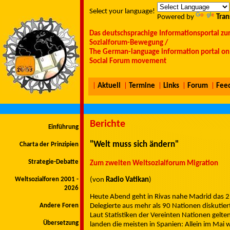
Select your language!
Powered by
Tran
Das deutschsprachige Informationsportal zu
Sozialforum-Bewegung /
The German-language information portal on 
Social Forum movement
|
Aktuell
|
Termine
|
Links
|
Forum
|
Fee
Berichte
Einführung
"Welt muss sich ändern"
Charta der Prinzipien
Strategie-Debatte
Zum zweiten Weltsozialforum Migration
Weltsozialforen 2001 -
(von
Radio Vatikan
)
2026
Heute Abend geht in Rivas nahe Madrid das 
Delegierte aus mehr als 90 Nationen diskutier
Andere Foren
Laut Statistiken der Vereinten Nationen gelte
Übersetzung
landen die meisten in Spanien: Allein im Mai 