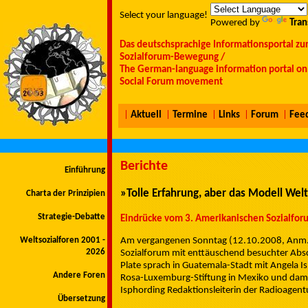
Select your language!
Powered by
Tran
Das deutschsprachige Informationsportal zu
Sozialforum-Bewegung /
The German-language information portal on 
Social Forum movement
|
Aktuell
|
Termine
|
Links
|
Forum
|
Fee
Berichte
Einführung
»Tolle Erfahrung, aber das Modell Welt
Charta der Prinzipien
Strategie-Debatte
Eindrücke vom 3. Amerikanischen Sozialfor
Weltsozialforen 2001 -
Am vergangenen Sonntag (12.10.2008, Anm. T.
2026
Sozialforum mit enttäuschend besuchter Abs
Plate sprach in Guatemala-Stadt mit Angela Is
Andere Foren
Rosa-Luxemburg-Stiftung in Mexiko und dami
Isphording Redaktionsleiterin der Radioagent
Übersetzung