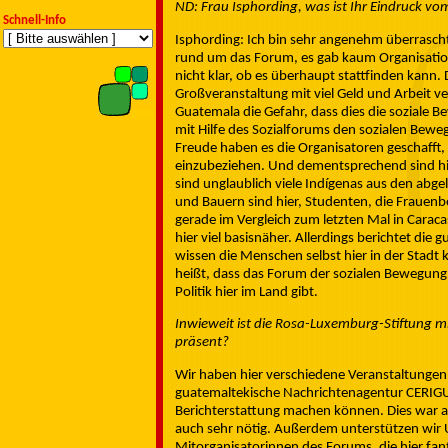
ND: Frau Isphording, was ist Ihr Eindruck vo
Schnell-Info
Isphording: Ich bin sehr angenehm überrascht
rund um das Forum, es gab kaum Organisatio
nicht klar, ob es überhaupt stattfinden kann. 
Großveranstaltung mit viel Geld und Arbeit ve
Guatemala die Gefahr, dass dies die soziale B
mit Hilfe des Sozialforums den sozialen Bew
Freude haben es die Organisatoren geschafft,
einzubeziehen. Und dementsprechend sind hier 
sind unglaublich viele Indígenas aus den abg
und Bauern sind hier, Studenten, die Frauenb
gerade im Vergleich zum letzten Mal in Caraca
hier viel basisnäher. Allerdings berichtet di
wissen die Menschen selbst hier in der Stadt
heißt, dass das Forum der sozialen Bewegung 
Politik hier im Land gibt.
Inwieweit ist die Rosa-Luxemburg-Stiftung m
präsent?
Wir haben hier verschiedene Veranstaltungen u
guatemaltekische Nachrichtenagentur CERIGU
Berichterstattung machen können. Dies war a
auch sehr nötig. Außerdem unterstützen wir
Mitorganisatorinnen des Forums, die hier fan