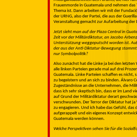
Frauenmorde in Guatemala und nehmen das T
Thema ist. Dann arbeiten wir mit der Fundació
der URNG, also der Partei, die aus der Guerill
Veranstaltung gemacht zur Aufarbeitung der 
Jetzt sieht man auf der Plaza Central in Gu
Zeit vor der Militärdiktatur, an Jacobo Arbe
Unterstützung weggeputscht worden ist. Auf 
der aus der Anti-Diktatur-Bewegung stammt, 
nur Symbolpolitik?
Also zunächst hat die Linke ja bei den letzt
alle linken Parteien gerade mal auf drei Proz
Guatemala. Linke Parteien schaffen es nicht, s
zu begeistern und an sich zu binden. Álvaro Co
Zugeständnisse an die Unternehmen, die Milit
dass ich sehr skeptisch bin, dass er im Land
auf Grund der Militärdiktatur derart geschwä
verschwunden. Der Terror der Diktatur hat ja
zu engagieren. Und ich habe das Gefühl, das d
aufgerappelt und ein eigenes Konzept entwicke
Guatemala werden können.
Welche Perspektiven sehen Sie für die Sozialf