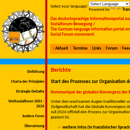
Select your language!
Powered by
Tran
Das deutschsprachige Informationsportal zu
Sozialforum-Bewegung /
The German-language information portal on 
Social Forum movement
|
Aktuell
|
Termine
|
Links
|
Forum
|
Fee
Berichte
Einführung
Start des Prozesses zur Organisation 
Charta der Prinzipien
Strategie-Debatte
Kommuniqué der globalen Konvergenz der 
Weltsozialforen 2001 -
Unter den wachsamen Augen traditioneller u
2026
Zivilgesellschaft hat die Globale Konvergenz
Juli 2024 offiziell den Prozess zur Organisat
Andere Foren
geplant ist.
Übersetzung
weitere Infos (in französischer Sprach