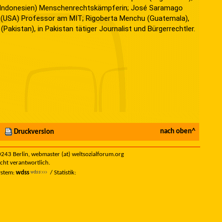
i (Indonesien) Menschenrechtskämpferin; José Saramago
y (USA) Professor am MIT; Rigoberta Menchu (Guatemala),
 (Pakistan), in Pakistan tätiger Journalist und Bürgerrechtler.
nach oben^
Druckversion
 10243 Berlin, webmaster (at) weltsozialforum.org
icht verantwortlich.
ystem:
wdss
/ Statistik: