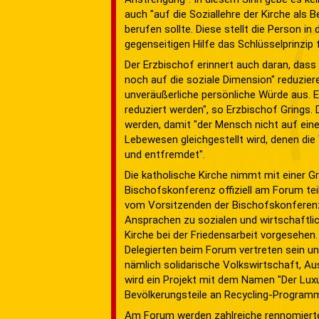
auch "auf die Soziallehre der Kirche als
berufen sollte. Diese stellt die Person in
gegenseitigen Hilfe das Schlüsselprinzip 
Der Erzbischof erinnert auch daran, dass
noch auf die soziale Dimension" reduzier
unveräußerliche persönliche Würde aus. E
reduziert werden", so Erzbischof Grings.
werden, damit "der Mensch nicht auf ein
Lebewesen gleichgestellt wird, denen die
und entfremdet".
Die katholische Kirche nimmt mit einer Gr
Bischofskonferenz offiziell am Forum tei
vom Vorsitzenden der Bischofskonferenz, 
Ansprachen zu sozialen und wirtschaftlich
Kirche bei der Friedensarbeit vorgesehen.
Delegierten beim Forum vertreten sein u
nämlich solidarische Volkswirtschaft, Au
wird ein Projekt mit dem Namen "Der Luxus
Bevölkerungsteile an Recycling-Programme
Am Forum werden zahlreiche rennomierte P