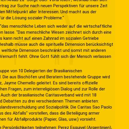
 Betrag zur Suche nach neuen Perspektiven für unsere Zeit
 den Mittelpunkt aller Interessen. Und macht aus der
für die Lösung sozialer Probleme."
 "das menschliche Leben sich weder auf die wirtschaftliche
en lasse. "Das menschliche Wesen zeichnet sich durch eine
s kann nicht auf einen Zahnrad im sozialen Getriebe
 Deshalb müsse auch die spirituelle Dimension berücksichtigt
e weltliche Dimension beschränkt und somit mit anderen
 Vernunft fehlt. Ohne Gott fühlt sich der Mensch verlassen
uppe von 10 Delegierten der Brasilianischen
l. Die aus Bischöfen und Beratern bestehende Gruppe wird
Jayme Chemello geleitet. Es sind bereits offizielle
en Fragen, zum interreligiösen Dialog und zur Rolle der
 Auch der brasilianische Caritasverband wird mit 18
nd Debatten zu drei verschiedenen Themen anbieten:
slandsverschuldung und Sozialpolitik. Die Caritas Sao Paolo
 des Abfalls" vorstellen, dass die Beteiligung armer
n für Abfallprodukte (Papier, Glas, usw.) vorsieht.
ersönlichkeiten teilnehmen: Perez Esquivel (Argentinien),