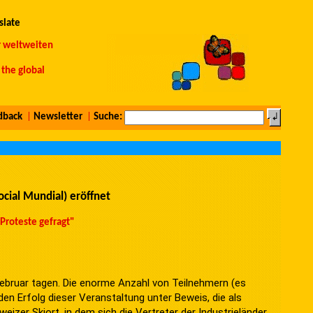
slate
r weltweiten
the global
dback
|
Newsletter
|
Suche:
ocial Mundial) eröffnet
 Proteste gefragt"
bruar tagen. Die enorme Anzahl von Teilnehmern (es
en Erfolg dieser Veranstaltung unter Beweis, die als
izer Skiort, in dem sich die Vertreter der Industrieländer