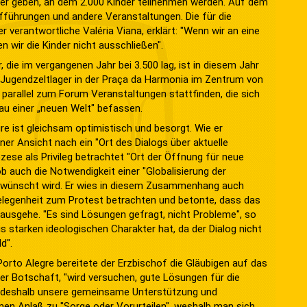
nder geben, an dem 2.000 Kinder teilnehmen werden. Auf dem
führungen und andere Veranstaltungen. Die für die
r verantwortliche Valéria Viana, erklärt: "Wenn wir an eine
n wir die Kinder nicht ausschließen".
, die im vergangenen Jahr bei 3.500 lag, ist in diesem Jahr
n Jugendzeltlager in der Praça da Harmonia im Zentrum von
 parallel zum Forum Veranstaltungen stattfinden, die sich
au einer „neuen Welt" befassen.
e ist gleichsam optimistisch und besorgt. Wie er
ner Ansicht nach ein "Ort des Dialogs über aktuelle
zese als Privileg betrachtet "Ort der Öffnung für neue
b auch die Notwendigkeit einer "Globalisierung der
gewünscht wird. Er wies in diesem Zusammenhang auch
Gelegenheit zum Protest betrachten und betonte, dass das
ausgehe. "Es sind Lösungen gefragt, nicht Probleme", so
s starken ideologischen Charakter hat, da der Dialog nicht
d".
Porto Alegre bereitete der Erzbischof die Gläubigen auf das
 der Botschaft, "wird versuchen, gute Lösungen für die
nt deshalb unsere gemeinsame Unterstützung und
nen Anlaß zu "Sorge oder Vorurteilen", weshalb man sich