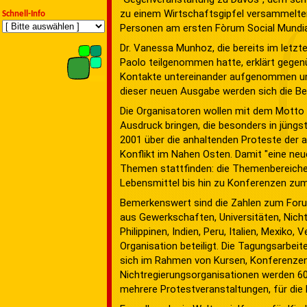
zu einem Wirtschaftsgipfel versammelten
Schnell-Info
Personen am ersten Fòrum Social Mundi
Dr. Vanessa Munhoz, die bereits im letzte
Paolo teilgenommen hatte, erklärt gegenü
Kontakte untereinander aufgenommen und
dieser neuen Ausgabe werden sich die Be
Die Organisatoren wollen mit dem Motto
Ausdruck bringen, die besonders in jüngs
2001 über die anhaltenden Proteste der a
Konflikt im Nahen Osten. Damit "eine ne
Themen stattfinden: die Themenbereiche
Lebensmittel bis hin zu Konferenzen zum 
Bemerkenswert sind die Zahlen zum Foru
aus Gewerkschaften, Universitäten, Nich
Philippinen, Indien, Peru, Italien, Mexiko,
Organisation beteiligt. Die Tagungsarbei
sich im Rahmen von Kursen, Konferenzen,
Nichtregierungsorganisationen werden 6
mehrere Protestveranstaltungen, für die b