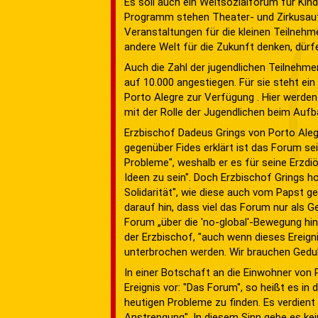
Es soll auch ein Weltsozialforum für Ki
Programm stehen Theater- und Zirkusauf
Veranstaltungen für die kleinen Teilnehme
andere Welt für die Zukunft denken, dürfe
Auch die Zahl der jugendlichen Teilnehmer
auf 10.000 angestiegen. Für sie steht ei
Porto Alegre zur Verfügung . Hier werden
mit der Rolle der Jugendlichen beim Aufb
Erzbischof Dadeus Grings von Porto Alegr
gegenüber Fides erklärt ist das Forum sei
Probleme", weshalb er es für seine Erzdiö
Ideen zu sein". Doch Erzbischof Grings ho
Solidarität", wie diese auch vom Papst 
darauf hin, dass viel das Forum nur als 
Forum „über die 'no-global'-Bewegung hin
der Erzbischof, "auch wenn dieses Ereigni
unterbrochen werden. Wir brauchen Gedul
In einer Botschaft an die Einwohner von 
Ereignis vor: "Das Forum", so heißt es in
heutigen Probleme zu finden. Es verdie
Anstrengung". In diesem Sinn gebe es kei