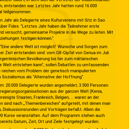
, entstanden war. Letztes Jahr hatten rund 16.000
al teilgenommen.
n Jahr als Delegierte eines Kulturvereins mit Sitz in Sao
ber Fides: "Letztes Jahr haben die Teilnehmer erste
 versucht, gemeinsame Projekte in die Wege zu leiten. Mit
ziehungen festigen können."
 "Eine andere Welt ist möglich" Wünsche und Sorgen zum
ter Zeit entstanden sind: vom G8-Gipfel von Genua im Juli
rgentinischen Bevölkerung bis hin zum militärischen
ue Welt entstehen kann", sollen Debatten zu umfassenden
 reichen vom Problem der genetisch manipulierten
Sozialismus als "Alternative der Hoffnung".
m: 20.000 Delegierte wurden angemeldet; 3.500 Personen
tregierungsorganisationen aus der ganzen Welt (Kenia,
 Vereinigte Staaten, Frankreich, Belgien, … waren an der
ten sind nach „Themenbereichen" aufgeteilt, mit denen man
 Diskussionsrunden und Vorträgen befaßt. Allein die
00 Kurse veranstalten. Auf dem Programm stehen auch
ereits Datum, Zeit, Ort und Ziele festgelegt wurden.