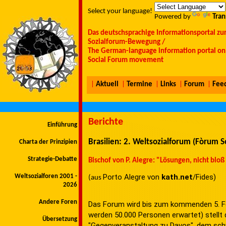
Select your language!
Powered by
Tran
Das deutschsprachige Informationsportal zu
Sozialforum-Bewegung /
The German-language information portal on 
Social Forum movement
|
Aktuell
|
Termine
|
Links
|
Forum
|
Fee
Berichte
Einführung
Brasilien: 2. Weltsozialforum (Fòrum S
Charta der Prinzipien
Strategie-Debatte
Bischof von P. Alegre: "Lösungen, nicht bloß
Porto Alegre von
kath.net
/Fides)
Weltsozialforen 2001 -
(aus
2026
Andere Foren
Das Forum wird bis zum kommenden 5. Fe
werden 50.000 Personen erwartet) stellt d
Übersetzung
"Gegenveranstaltung zu Davos", dem schwe