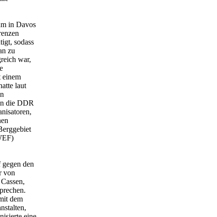
rum in Davos
renzen
igt, sodass
an zu
reich war,
e
t einem
tte laut
en
 an die DDR
nisatoren,
hen
Berggebiet
(WEF)
 gegen den
r von
 Cassen,
prechen.
 mit dem
nstalten,
isierte eine