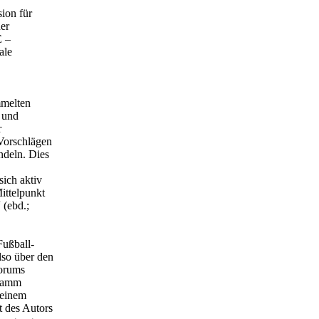
ion für
er
E –
ale
mmelten
m und
r
 Vorschlägen
ndeln. Dies
sich aktiv
ittelpunkt
 (ebd.;
Fußball-
lso über den
forums
gramm
 einem
t des Autors