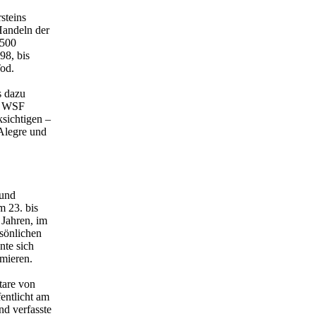
steins
Handeln der
 500
98, bis
Tod.
s dazu
es WSF
sichtigen –
Alegre und
 und
m 23. bis
 Jahren, im
rsönlichen
nte sich
rmieren.
tare von
entlicht am
nd verfasste