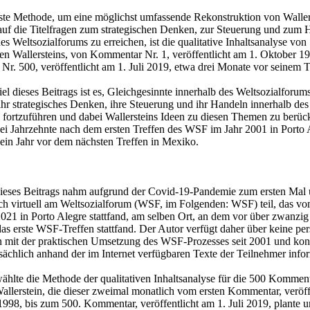
ste Methode, um eine möglichst umfassende Rekonstruktion von Waller
uf die Titelfragen zum strategischen Denken, zur Steuerung und zum 
es Weltsozialforums zu erreichen, ist die qualitative Inhaltsanalyse von
 Wallersteins, von Kommentar Nr. 1, veröffentlicht am 1. Oktober 19
r. 500, veröffentlicht am 1. Juli 2019, etwa drei Monate vor seinem 
el dieses Beitrags ist es, Gleichgesinnte innerhalb des Weltsozialforum
ihr strategisches Denken, ihre Steuerung und ihr Handeln innerhalb d
 fortzuführen und dabei Wallersteins Ideen zu diesen Themen zu berück
ei Jahrzehnte nach dem ersten Treffen des WSF im Jahr 2001 in Porto 
 ein Jahr vor dem nächsten Treffen in Mexiko.
ieses Beitrags nahm aufgrund der Covid-19-Pandemie zum ersten Mal
ich virtuell am Weltsozialforum (WSF, im Folgenden: WSF) teil, das vo
2021 in Porto Alegre stattfand, am selben Ort, an dem vor über zwanzig
das erste WSF-Treffen stattfand. Der Autor verfügt daher über keine pe
 mit der praktischen Umsetzung des WSF-Prozesses seit 2001 und kon
sächlich anhand der im Internet verfügbaren Texte der Teilnehmer info
ählte die Methode der qualitativen Inhaltsanalyse für die 500 Kommen
llerstein, die dieser zweimal monatlich vom ersten Kommentar, veröff
1998, bis zum 500. Kommentar, veröffentlicht am 1. Juli 2019, plante u