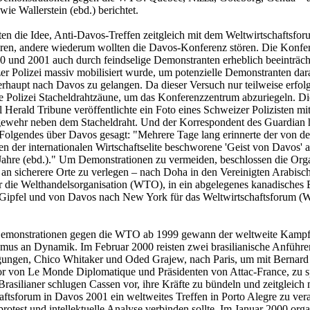
 wie Wallerstein (ebd.) berichtet.
en die Idee, Anti-Davos-Treffen zeitgleich mit dem Weltwirtschaftsfo
eren, andere wiederum wollten die Davos-Konferenz stören. Die Konfe
 und 2001 auch durch feindselige Demonstranten erheblich beeinträcht
er Polizei massiv mobilisiert wurde, um potenzielle Demonstranten dar
erhaupt nach Davos zu gelangen. Da dieser Versuch nur teilweise erfolg
die Polizei Stacheldrahtzäune, um das Konferenzzentrum abzuriegeln. Di
l Herald Tribune veröffentlichte ein Foto eines Schweizer Polizisten mi
wehr neben dem Stacheldraht. Und der Korrespondent des Guardian ha
 Folgendes über Davos gesagt: "Mehrere Tage lang erinnerte der von d
en der internationalen Wirtschaftselite beschworene 'Geist von Davos'
Jahre (ebd.)." Um Demonstrationen zu vermeiden, beschlossen die Orga
n an sicherere Orte zu verlegen – nach Doha in den Vereinigten Arabisc
r die Welthandelsorganisation (WTO), in ein abgelegenes kanadisches 
Gipfel und von Davos nach New York für das Weltwirtschaftsforum 
emonstrationen gegen die WTO ab 1999 gewann der weltweite Kampf
smus an Dynamik. Im Februar 2000 reisten zwei brasilianische Anführe
ungen, Chico Whitaker und Oded Grajew, nach Paris, um mit Bernard
r von Le Monde Diplomatique und Präsidenten von Attac-France, zu s
Brasilianer schlugen Cassen vor, ihre Kräfte zu bündeln und zeitgleich
aftsforum in Davos 2001 ein weltweites Treffen in Porto Alegre zu vera
otest und intellektuelle Analyse verbinden sollte. Im Januar 2000 organ