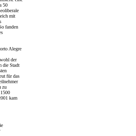
a 50
eoliberale
eich mit
s
 So fanden
es
orto Alegre
owohl der
 die Stadt
sten
ut für das
Teilnehmer
m zu
d 1500
 2001 kam
ie
r