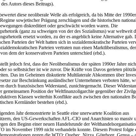
es Autors dieses Beitrags).
bewertet diese neoliberale Welle als erfolgreich, da bis Mitte der 1990er
 Regime sowjetischer Prägung zerschlagen und die historischen nationa
ewegungen diskreditiert oder geschwächt worden waren. Die
srhetorik (ganz zu schweigen von der des Sozialismus) war weltweit d
ngsrhetorik ersetzt worden, zu der es angeblich keine Alternative gab. 
chen Parteien der Welt hatten sich in sozialdemokratische Parteien ver
ozialdemokratischen Parteien vertraten nun einen Marktliberalismus, der
 von dem der konservativen Parteien unterschied (ebd.).
stellt jedoch fest, dass der Neoliberalismus der späten 1990er Jahre nic
er so selbstsicher ist wie zuvor. Die Kräfte von Davos gerieten plötzli
iten. Das im Geheimen diskutierte Multilaterale Abkommen über Invest
esetze zur Beschränkung ausländischer Unternehmen verboten hätte, w
em durch französischen Widerstand, zunichtegemacht. Dieser Widerstan
der gemeinsamen Position der Weltfinanzoligarchie gegenüber der Zivilge
duktiven Klassen weiterhin Konflikte auch zwischen den nationalen B
stischen Kernländer bestehen (ebd.).
lgenden Jahr demonstrierte in Seattle eine unerwartete Koalition aus
tzern, den US-Gewerkschaften AFL-CIO und Anarchisten so massiv 
egen den Beginn einer neuen Handelsrunde der Welthandelsorganisati
O im November 1999 nicht verhandeln konnte. Diesem Protest folgte 
Demonstrationen gegen die WTO: Quebec, Nizza, Göteborg, Genua – a