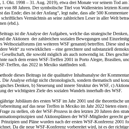
n, 1. Okt. 1998 – 31. Aug. 2019), etwa drei Monate vor seinem Tod am
er von 88 Jahren. Der symbolische Titel von Wallersteins letztem Kom
st das Ende; dies ist der Anfang“, legt nahe, dass alle 500 Kommentare 
 schriftliches Vermächtnis an seine zahlreichen Leser in aller Welt betra
en (ebd.).
 Beitrags ist die Analyse der Aufgaben, welche das strategische Denken,
nd die Aktionen der zahlreichen sozialen Bewegungen und Einzelmitg
es Weltsozialforums (im weiteren WSF genannt) betreffen. Diese sind 
dere Welt“ zu verwirklichen – eine gerechtere und substanziell demokr
 Gesellschaft, die sowohl möglich als auch notwendig ist. Dies geschie
hnte nach dem ersten WSF-Treffen 2001 in Porto Alegre, Brasilien, u
F-Treffen, das 2022 in Mexiko stattfinden soll.
thode dieses Beitrags ist die qualitative Inhaltsanalyse der Kommenta
. Die Analyse erfolgt nicht chronologisch, sondern thematisch und konz
ategisches Denken, b) Steuerung und innere Struktur des WSF, c) Aktion
ung der wichtigsten Ziele des sozialen Wandels innerhalb des WSF.
jährige Jubiläum des ersten WSF im Jahr 2001 und die theoretische u
Vorbereitung auf das neue Treffen in Mexiko im Jahr 2022 bieten einen
Frage zu stellen, ob der WSF-Prozess in den letzten 20 Jahren den stra
anisationsprinzipien und Aktionsplänen der WSF-Mitglieder gerecht ge
, Prinzipien und Pläne wurden nach der ersten WSF-Konferenz 2001 fo
ichnet. Da die neue WSF-Konferenz vorbereitet wird, ist es der richtige