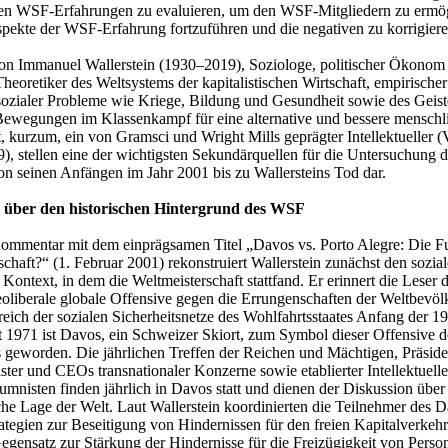
gen WSF-Erfahrungen zu evaluieren, um den WSF-Mitgliedern zu ermög
spekte der WSF-Erfahrung fortzuführen und die negativen zu korrigiere
on Immanuel Wallerstein (1930–2019), Soziologe, politischer Ökonom
Theoretiker des Weltsystems der kapitalistischen Wirtschaft, empirische
ozialer Probleme wie Kriege, Bildung und Gesundheit sowie des Geist
 Bewegungen im Klassenkampf für eine alternative und bessere menschl
t, kurzum, ein von Gramsci und Wright Mills geprägter Intellektueller (
9), stellen eine der wichtigsten Sekundärquellen für die Untersuchung
on seinen Anfängen im Jahr 2001 bis zu Wallersteins Tod dar.
n über den historischen Hintergrund des WSF
ommentar mit dem einprägsamen Titel „Davos vs. Porto Alegre: Die Fu
schaft?“ (1. Februar 2001) rekonstruiert Wallerstein zunächst den sozia
 Kontext, in dem die Weltmeisterschaft stattfand. Er erinnert die Leser 
eoliberale globale Offensive gegen die Errungenschaften der Weltbevö
eich der sozialen Sicherheitsnetze des Wohlfahrtsstaates Anfang der 1
t 1971 ist Davos, ein Schweizer Skiort, zum Symbol dieser Offensive d
s geworden. Die jährlichen Treffen der Reichen und Mächtigen, Präside
ster und CEOs transnationaler Konzerne sowie etablierter Intellektuell
umnisten finden jährlich in Davos statt und dienen der Diskussion über
iche Lage der Welt. Laut Wallerstein koordinierten die Teilnehmer des 
rategien zur Beseitigung von Hindernissen für den freien Kapitalverkeh
Gegensatz zur Stärkung der Hindernisse für die Freizügigkeit von Perso