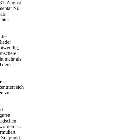
 31. August
mentar Nr.
als
chtet
 die
lieder
notwendig,
atischere
ht mehr als
nd dem
re
entriert sich
en zur
nd
 guten
tegischen
worden ist.
rmuliert
 Zeitpunkt,