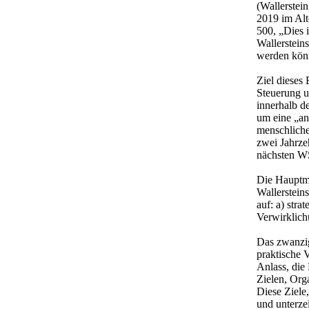
(Wallerstei
2019 im Alt
500, „Dies i
Wallersteins
werden könn
Ziel dieses
Steuerung u
innerhalb d
um eine „an
menschliche
zwei Jahrze
nächsten WS
Die Hauptme
Wallersteins
auf: a) str
Verwirklich
Das zwanzig
praktische 
Anlass, die 
Zielen, Org
Diese Ziele
und unterze