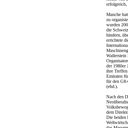
erfolgreich,
Manche hatt
zu organisi
wurden 2000
die Schweiz
hindern, üb
errichtete 
Internationa
Maschinenge
Wallerstein
Organisator
der 1980er 
ihre Treffe
Emiraten fü
für den G8-
(ebd.).
Nach den D
Neoliberali
Volksbeweg
dem Direkto
Die beiden 
Weltwirtsch
das Massenpr