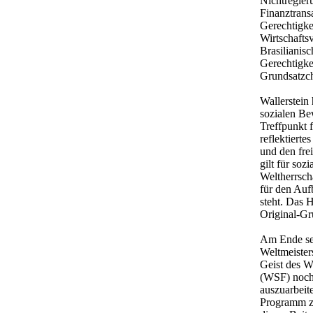
Nichtregier
Finanztrans
Gerechtigke
Wirtschafts
Brasilianisc
Gerechtigke
Grundsatzch
Wallerstein
sozialen Be
Treffpunkt 
reflektiert
und den fre
gilt für so
Weltherrsch
für den Auf
steht. Das H
Original-Gr
Am Ende sei
Weltmeister
Geist des W
(WSF) noch 
auszuarbeite
Programm zu