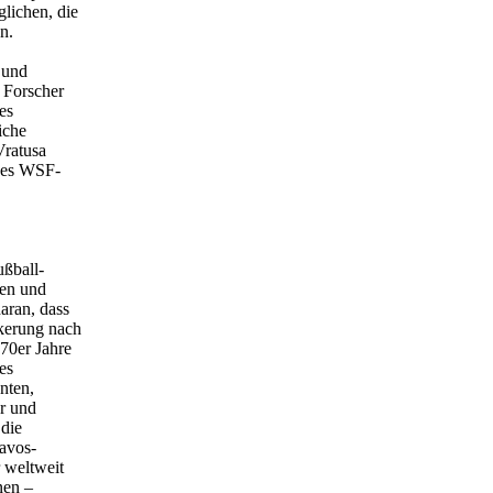
lichen, die
n.
 und
r Forscher
es
iche
Vratusa
 des WSF-
ßball-
len und
daran, dass
lkerung nach
970er Jahre
es
nten,
er und
 die
Davos-
r weltweit
nen –