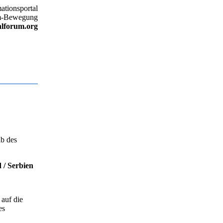
ationsportal
um-Bewegung
alforum.org
lb des
 / Serbien
 auf die
es