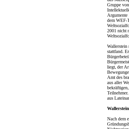
Gruppe von 
Intellektuel
Argumente i
dem WEF-Tre
Weltsozialf
2001 nicht 
Weltsozialf
Wallerstein
stattfand. E
Bürgerbetei
Bürgermeist
liegt, der A
Bewegungen 
Amt des bra
aus aller W
bekräftigen
Teilnehmer.
aus Lateinam
Wallerstei
Nach dem er
Gründungsb