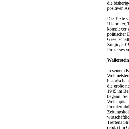
die bisheri
positiven A
Die Texte v
Historiker, 
komplexer s
politischer
Gesellschaf
Zunjić, 201
Prozesses v
Wallerstei
In seinem K
Weltmeister
historischen
die große n
1945 im Ber
begann. Sei
Weltkapital
Premiermini
Zeitungskol
wirtschaftl
Treffens St
(ebd.) (im 