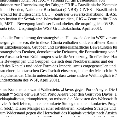
ungsorganisationen, ATTAC – Verband für die Besteuerung von
aktionen zur Unterstützung der Bürger, CBJP – Brasilianische Kommiss
it und Frieden, Nationaler Bischofsrat (CNBB), CIVES – Brasilianisch
verband für Bürgerschaft, CUT – Zentraler Gewerkschaftsbund, IBAS
hes Institut für Sozial- und Wirtschaftsstudien, CJG – Zentrum für Glob
it, MST – Bewegung landloser Landarbeiter, die ursprüngliche WSF-
arta (ebd.; Ursprüngliche WSF-Grundsatzcharta: April 2001).
 hebt die Formulierung der strategischen Hauptziele der im WSF versa
wegungen hervor, die in dieser Charta enthalten sind: ein offener Rau
für Einzelpersonen, Gruppen und zivilgesellschaftliche Bewegungen fü
es strategisches Denken, demokratische Debatten, die Formulierung von
ien Austausch von Erfahrungen sowie die Vernetzung für effektives Ha
ziale Bewegungen und Gruppen, die sich dem Neoliberalismus und der
aft des Kapitals und jeder Form des Imperialismus entgegenstellen und 
bau einer planetarischen Gesellschaft einsetzen, in der der Mensch im M
auptthema der Charta unterstreicht, dass „eine andere Welt möglich ist“
undsatzcharta des WSF, April 2001).
nes Kommentars warnt Wallerstein: „Davos gegen Porto Alegre: Die 
schaft?“ Sollte der Geist von Porto Alegre über den Geist von Davos, a
eltkapitalismus, triumphieren, so müssen die Aktivisten des Weltsozial
viel Arbeit leisten, um eine konkrete Strategie und ein konkretes Pro
n (ebd.). Dieser Mangel an einer reflektierten, konkreten Strategie und
m Widerstand gegen die Herrschaft des Kapitals verfolgt nach Ansich