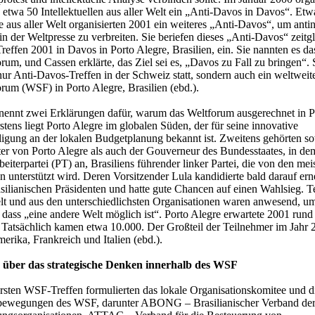
etwa 50 Intellektuellen aus aller Welt ein „Anti-Davos in Davos“. Etw
le aus aller Welt organisierten 2001 ein weiteres „Anti-Davos“, um antin
n der Weltpresse zu verbreiten. Sie beriefen dieses „Anti-Davos“ zeitgl
ffen 2001 in Davos in Porto Alegre, Brasilien, ein. Sie nannten es da
orum, und Cassen erklärte, das Ziel sei es, „Davos zu Fall zu bringen“.
nur Anti-Davos-Treffen in der Schweiz statt, sondern auch ein weltweit
orum (WSF) in Porto Alegre, Brasilien (ebd.).
 nennt zwei Erklärungen dafür, warum das Weltforum ausgerechnet in P
rstens liegt Porto Alegre im globalen Süden, der für seine innovative
ligung an der lokalen Budgetplanung bekannt ist. Zweitens gehörten s
er von Porto Alegre als auch der Gouverneur des Bundesstaates, in dem
rbeiterpartei (PT) an, Brasiliens führender linker Partei, die von den mei
unterstützt wird. Deren Vorsitzender Lula kandidierte bald darauf erne
silianischen Präsidenten und hatte gute Chancen auf einen Wahlsieg. 
elt und aus den unterschiedlichsten Organisationen waren anwesend, u
, dass „eine andere Welt möglich ist“. Porto Alegre erwartete 2001 run
 Tatsächlich kamen etwa 10.000. Der Großteil der Teilnehmer im Jahr
erika, Frankreich und Italien (ebd.).
n über das strategische Denken innerhalb des WSF
sten WSF-Treffen formulierten das lokale Organisationskomitee und d
ewegungen des WSF, darunter ABONG – Brasilianischer Verband de