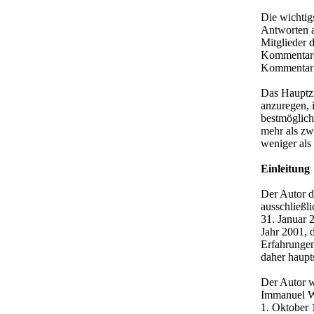
Die wichtig
Antworten a
Mitglieder d
Kommentaren
Kommentar N
Das Hauptzi
anzuregen, 
bestmöglich
mehr als zw
weniger als
Einleitung
Der Autor d
ausschließl
31. Januar 
Jahr 2001, 
Erfahrungen
daher haupt
Der Autor w
Immanuel Wa
1. Oktober 