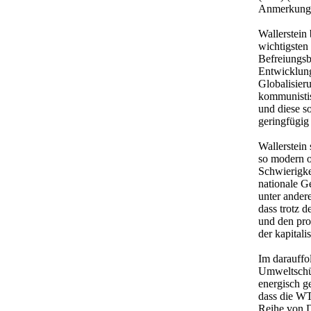
Anmerkung d
Wallerstein 
wichtigsten
Befreiungsb
Entwicklung
Globalisieru
kommunistis
und diese s
geringfügig
Wallerstein 
so modern od
Schwierigke
nationale G
unter ander
dass trotz 
und den pro
der kapitali
Im darauffo
Umweltschü
energisch g
dass die WT
Reihe von 