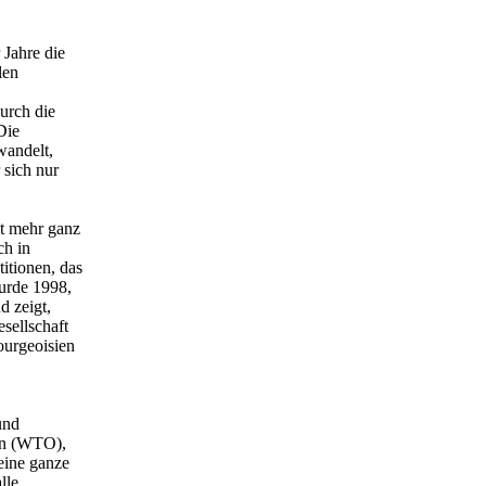
 Jahre die
len
urch die
Die
wandelt,
 sich nur
ht mehr ganz
ch in
itionen, das
urde 1998,
d zeigt,
sellschaft
ourgeoisien
und
on (WTO),
eine ganze
lle