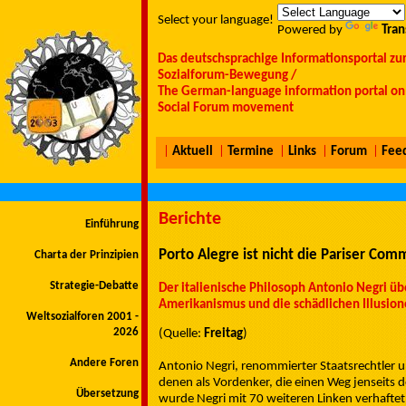
Select your language!
Powered by
Tran
Das deutschsprachige Informationsportal zu
Sozialforum-Bewegung /
The German-language information portal on 
Social Forum movement
|
Aktuell
|
Termine
|
Links
|
Forum
|
Fee
Berichte
Einführung
Porto Alegre ist nicht die Pariser Co
Charta der Prinzipien
Strategie-Debatte
Der italienische Philosoph Antonio Negri ü
Amerikanismus und die schädlichen Illusion
Weltsozialforen 2001 -
2026
(Quelle:
Freitag
)
Andere Foren
Antonio Negri, renommierter Staatsrechtler un
denen als Vordenker, die einen Weg jenseits 
Übersetzung
wurde Negri mit 70 weiteren Linken verhafte