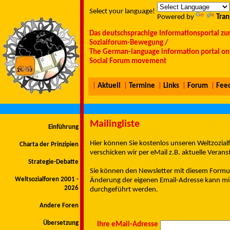
Select your language!
Powered by
Tran
Das deutschsprachige Informationsportal zu
Sozialforum-Bewegung /
The German-language information portal on 
Social Forum movement
|
Aktuell
|
Termine
|
Links
|
Forum
|
Fee
Mailingliste
Einführung
Hier können Sie kostenlos unseren Weltzozi
Charta der Prinzipien
verschicken wir per eMail z.B. aktuelle Vera
Strategie-Debatte
Sie können den Newsletter mit diesem Formul
Weltsozialforen 2001 -
Änderung der eigenen Email-Adresse kann mit
2026
durchgeführt werden.
Andere Foren
Übersetzung
Ihre eMail-Adresse