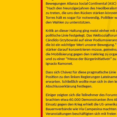
Bewegungen Alianza Social Continental (ASC)
"Nach den Neunzigerjahren des Neoliberalism
zu treten, die uns den Rücken stärken könne
Torres hält es sogar für notwendig, Politiker w
den Wahlen zu unterstützen.
Kritik an dieser Haltung ging meist einher m
politische Linie festgelegt. Das Weltsozialfor
Cándido Grzybowski auf einer Podiumsveranst
die ist ein wichtiger Wert unserer Bewegung.
stärker darauf konzentrieren müsse, gemeins
die Mobilisierung gegen den Irakkrieg zu org
und zu einer "Messe der Bürgerinitiativen" 
Ignacio Ramonet.
Dass sich Chávez für diese pragmatische Linie 
Position zu den linken Regierungen Lateinamer
erwarten. Schließlich wollte man sich in den 
Abschlusserklärung festlegen.
Einiger zeigten sich die Teilnehmer des Forum
brachten etwa 60.000 Demonstranten ihre Abl
Einsatz gegen den Krieg erhielt die US-amerika
Bauernverbände wie Via Campesina machten si
Veranstaltungen beschäftigten sich mit fre