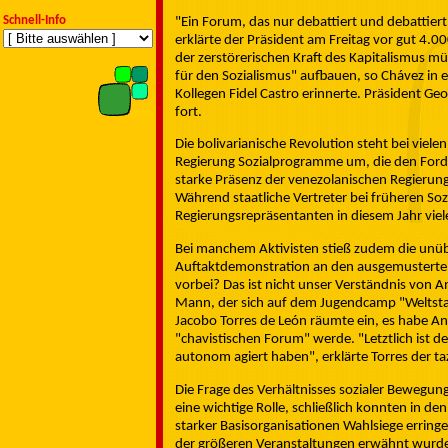
Schnell-Info
"Ein Forum, das nur debattiert und debattier
erklärte der Präsident am Freitag vor gut 4.
der zerstörerischen Kraft des Kapitalismus mü
für den Sozialismus" aufbauen, so Chávez in 
Kollegen Fidel Castro erinnerte. Präsident Geo
fort.
Die bolivarianische Revolution steht bei viele
Regierung Sozialprogramme um, die den For
starke Präsenz der venezolanischen Regierung
Während staatliche Vertreter bei früheren Soz
Regierungsrepräsentanten in diesem Jahr viel
Bei manchem Aktivisten stieß zudem die unü
Auftaktdemonstration an den ausgemusterten
vorbei? Das ist nicht unser Verständnis von A
Mann, der sich auf dem Jugendcamp "Weltstad
Jacobo Torres de León räumte ein, es habe An
"chavistischen Forum" werde. "Letztlich ist de
autonom agiert haben", erklärte Torres der ta
Die Frage des Verhältnisses sozialer Bewegung
eine wichtige Rolle, schließlich konnten in den 
starker Basisorganisationen Wahlsiege erringe
der größeren Veranstaltungen erwähnt wurde