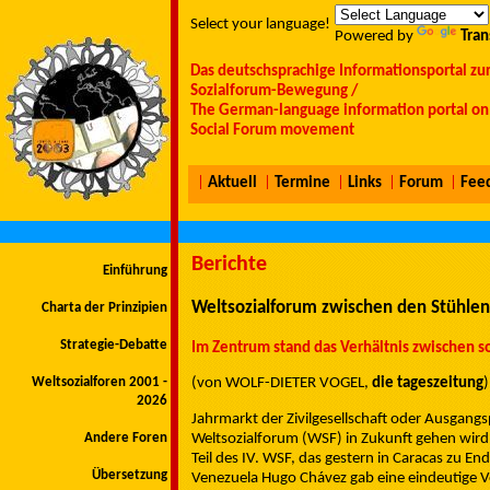
Select your language!
Powered by
Tran
Das deutschsprachige Informationsportal zu
Sozialforum-Bewegung /
The German-language information portal on 
Social Forum movement
|
Aktuell
|
Termine
|
Links
|
Forum
|
Fee
Berichte
Einführung
Weltsozialforum zwischen den Stühlen
Charta der Prinzipien
Strategie-Debatte
Im Zentrum stand das Verhältnis zwischen 
Weltsozialforen 2001 -
(von WOLF-DIETER VOGEL,
die tageszeitung
)
2026
Jahrmarkt der Zivilgesellschaft oder Ausgan
Weltsozialforum (WSF) in Zukunft gehen wird
Andere Foren
Teil des IV. WSF, das gestern in Caracas zu E
Übersetzung
Venezuela Hugo Chávez gab eine eindeutige 