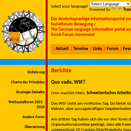
Select your language!
Powered by
Tran
Das deutschsprachige Informationsportal zu
Sozialforum-Bewegung /
The German-language information portal on 
Social Forum movement
|
Aktuell
|
Termine
|
Links
|
Forum
|
Fee
Berichte
Einführung
Quo vadis, WSF?
Charta der Prinzipien
Strategie-Debatte
(von Joachim Merz,
Schweizerisches Arbeite
Weltsozialforen 2001 -
Das WSF steht am vorletzten Tag. Da bietet sich
2026
kleinen, aber aussagekräftigen Gegebenheite
Andere Foren
Am dritten Tag haben sich die vor den Tore
Organisationskomitee geeinigt, dass alle fr
Übersetzung
umgerechnet 10 Franken Eintrittsgebühr beza