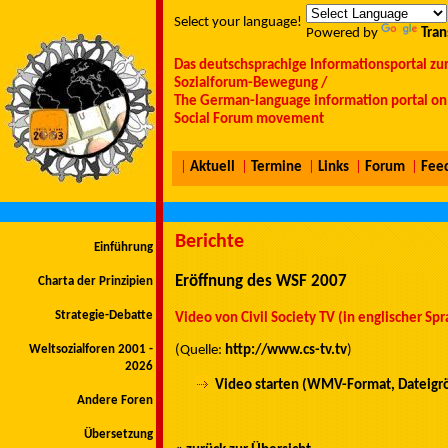
Select your language!
Powered by
Tran
Das deutschsprachige Informationsportal zu
Sozialforum-Bewegung /
The German-language information portal on 
Social Forum movement
|
Aktuell
|
Termine
|
Links
|
Forum
|
Fee
Berichte
Einführung
Eröffnung des WSF 2007
Charta der Prinzipien
Strategie-Debatte
Video von Civil Society TV (in englischer Sp
Weltsozialforen 2001 -
(Quelle:
http://www.cs-tv.tv
)
2026
Video starten (WMV-Format, Dateigr
Andere Foren
Übersetzung