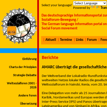
Select your language!
Powered by
Tran
Das deutschsprachige Informationsportal zu
Sozialforum-Bewegung /
The German-language information portal on 
Social Forum movement
|
Aktuell
|
Termine
|
Links
|
Forum
|
Fee
Berichte
Einführung
AMARC überträgt die gesellschaftlichen
Charta der Prinzipien
Strategie-Debatte
Der Weltverband der Lokalradio-Rundfunksta
weltweiten Netzes lokaler Radios die gesellsch
Weltsozialforen 2001 -
Weltsozialforum in Nairobi, Kenia, vom 20. b
2026
Eine Delegation von mehr als 25 Journalisten l
Andere Foren
Karibik, Nordamerikas und Europas werden d
Inter-Press Service (IPS) und Panos übertra
Übersetzung
Lateinamerika und von Simbani in Afrika, von