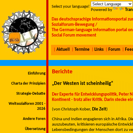
Select your language!
Powered by
Tran
Das deutschsprachige Informationsportal zu
Sozialforum-Bewegung /
The German-language information portal on 
Social Forum movement
|
Aktuell
|
Termine
|
Links
|
Forum
|
Fee
Berichte
Einführung
„Der Westen ist scheinheilig“
Charta der Prinzipien
Strategie-Debatte
Der Experte für Entwicklungspolitik, Peter 
Kontinent - trotz aller Kritik. Darin stecke 
Weltsozialforen 2001 -
2026
(von Christoph Kober,
Die Zeit
)
China und Indien engagieren sich in Afrika. D
Andere Foren
auszubeuten, kritisieren europäische Entwickl
Übersetzung
Lebensbedingungen der Menschen dort zu verbe