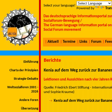
Select your language!
Powered by
Tran
Das deutschsprachige Informationsportal zu
Sozialforum-Bewegung /
The German-language information portal on 
Social Forum movement
|
Aktuell
|
Termine
|
Links
|
Forum
|
Fee
Berichte
Einführung
Kenia auf dem Weg zurück zur Banane
Charta der Prinzipien
Strategie-Debatte
Lektionen und Aussichten nach vier Jahren 
Weltsozialforen 2001 -
Quelle: Friedrich Ebert Stiftung - Internation
2026
und Sophie Kraume)
Andere Foren
Kenia auf dem Weg zurück zur Banan
Übersetzung