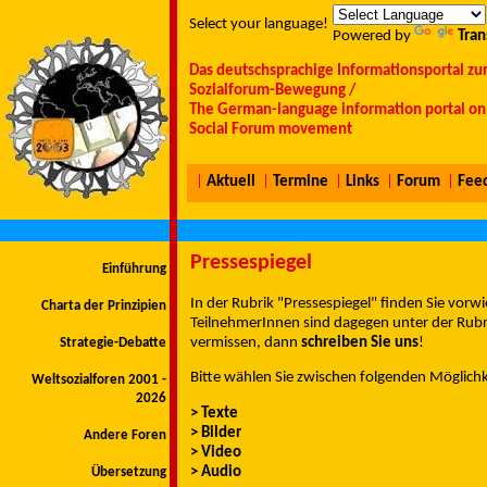
Select your language!
Powered by
Tran
Das deutschsprachige Informationsportal zu
Sozialforum-Bewegung /
The German-language information portal on 
Social Forum movement
|
Aktuell
|
Termine
|
Links
|
Forum
|
Fee
Pressespiegel
Einführung
In der Rubrik "Pressespiegel" finden Sie vorw
Charta der Prinzipien
TeilnehmerInnen sind dagegen unter der Rubr
vermissen, dann
schreiben Sie uns
!
Strategie-Debatte
Bitte wählen Sie zwischen folgenden Möglichk
Weltsozialforen 2001 -
2026
> Texte
> Bilder
Andere Foren
> Video
> Audio
Übersetzung