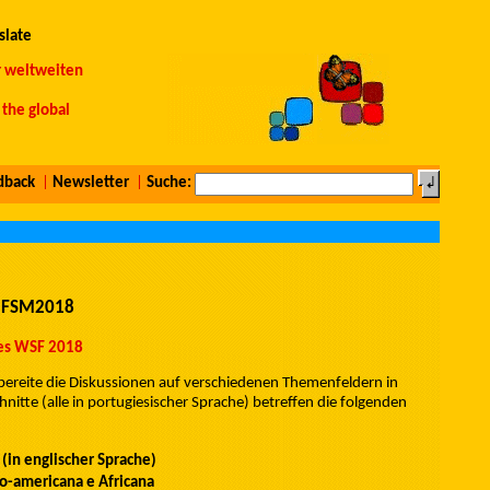
slate
r weltweiten
the global
dback
|
Newsletter
|
Suche:
 - FSM2018
des WSF 2018
ereite die Diskussionen auf verschiedenen Themenfeldern in
itte (alle in portugiesischer Sprache) betreffen die folgenden
(in englischer Sprache)
no-americana e Africana