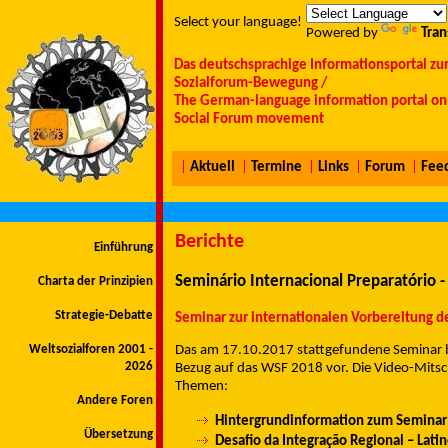
Select your language!
Powered by
Tran
Das deutschsprachige Informationsportal zu
Sozialforum-Bewegung /
The German-language information portal on 
Social Forum movement
|
Aktuell
|
Termine
|
Links
|
Forum
|
Fee
Berichte
Einführung
Seminário Internacional Preparatório
Charta der Prinzipien
Strategie-Debatte
Seminar zur internationalen Vorbereitung 
Weltsozialforen 2001 -
Das am 17.10.2017 stattgefundene Seminar b
2026
Bezug auf das WSF 2018 vor. Die Video-Mitschn
Themen:
Andere Foren
Hintergrundinformation zum Seminar 
Übersetzung
Desafio da Integração Regional – Lati