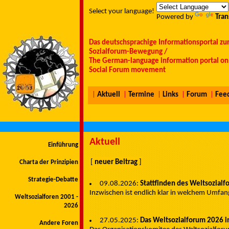
Select your language!
Powered by
Tran
Das deutschsprachige Informationsportal zu
Sozialforum-Bewegung /
The German-language information portal on 
Social Forum movement
|
Aktuell
|
Termine
|
Links
|
Forum
|
Fee
Aktuell
Einführung
[
neuer Beitrag
]
Charta der Prinzipien
Strategie-Debatte
09.08.2026:
Stattfinden des Weltsozialf
Inzwischen ist endlich klar in welchem Umfan
Weltsozialforen 2001 -
2026
27.05.2025:
Das Weltsozialforum 2026 in 
Andere Foren