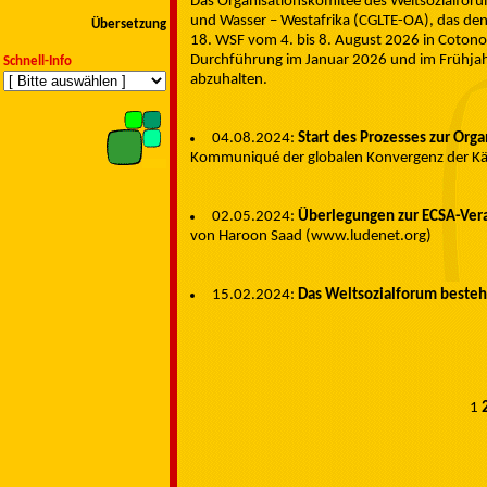
Das Organisationskomitee des Weltsozialfor
und Wasser – Westafrika (CGLTE-OA), das den V
Übersetzung
18. WSF vom 4. bis 8. August 2026 in Cotono
Durchführung im Januar 2026 und im Frühjah
Schnell-Info
abzuhalten.
04.08.2024:
Start des Prozesses zur Org
Kommuniqué der globalen Konvergenz der K
02.05.2024:
Überlegungen zur ECSA-Veran
von Haroon Saad (www.ludenet.org)
15.02.2024:
Das Weltsozialforum besteht
1