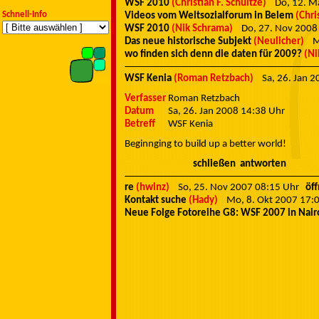
WSF 2010
(Christian F. Schultze)
Do, 12. 
Schnell-Info
Videos vom Weltsozialforum in Belem
(Chri
WSF 2010
(Nik Schrama)
Do, 27. Nov 200
Das neue historische Subjekt
(Neulicher)
M
wo finden sich denn die daten für 2009?
(Ni
WSF Kenia
(Roman Retzbach)
Sa, 26. Jan 
Verfasser
Roman Retzbach
Datum
Sa, 26. Jan 2008 14:38 Uhr
Betreff
WSF Kenia
Beginnging to build up a better world!
schließen
antworten
re
(hwinz)
So, 25. Nov 2007 08:15 Uhr
öf
Kontakt suche
(Hady)
Mo, 8. Okt 2007 17
Neue Folge Fotoreihe G8: WSF 2007 in Nair