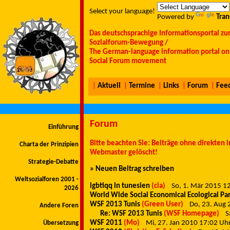
Select your language!
Powered by
Tran
Das deutschsprachige Informationsportal zu
Sozialforum-Bewegung /
The German-language information portal on 
Social Forum movement
|
Aktuell
|
Termine
|
Links
|
Forum
|
Fee
Forum
Einführung
Bitte beachten Sie: Beiträge ohne direkten
Charta der Prinzipien
Webmaster gelöscht!
Strategie-Debatte
» Neuen Beitrag schreiben
Weltsozialforen 2001 -
lgbtiqq in tunesien
(cia)
So, 1. Mär 2015 
2026
World Wide Social Economical Ecological Pa
WSF 2013 Tunis
(Green User)
Do, 23. Aug
Andere Foren
Re: WSF 2013 Tunis
(WSF Homepage)
S
WSF 2011
(Mo)
Mi, 27. Jan 2010 17:02 U
Übersetzung