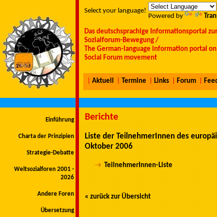
Select your language!
Powered by
Tran
Das deutschsprachige Informationsportal zu
Sozialforum-Bewegung /
The German-language information portal on 
Social Forum movement
|
Aktuell
|
Termine
|
Links
|
Forum
|
Fee
Berichte
Einführung
Liste der TeilnehmerInnen des europäi
Charta der Prinzipien
Oktober 2006
Strategie-Debatte
TeilnehmerInnen-Liste
Weltsozialforen 2001 -
2026
Andere Foren
« zurück zur Übersicht
Übersetzung