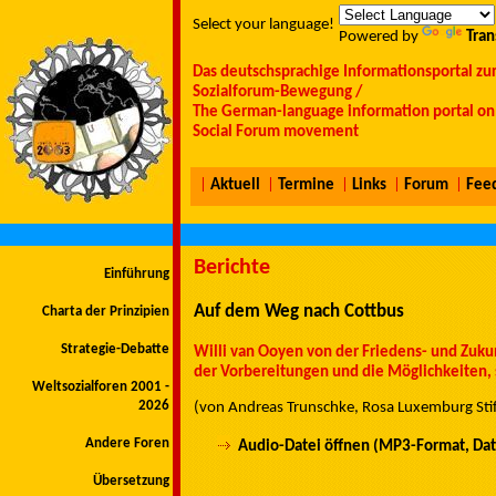
Select your language!
Powered by
Tran
Das deutschsprachige Informationsportal zu
Sozialforum-Bewegung /
The German-language information portal on 
Social Forum movement
|
Aktuell
|
Termine
|
Links
|
Forum
|
Fee
Berichte
Einführung
Auf dem Weg nach Cottbus
Charta der Prinzipien
Strategie-Debatte
Willi van Ooyen von der Friedens- und Zukun
der Vorbereitungen und die Möglichkeiten, 
Weltsozialforen 2001 -
2026
(von Andreas Trunschke, Rosa Luxemburg Sti
Andere Foren
Audio-Datei öffnen (MP3-Format, Da
Übersetzung