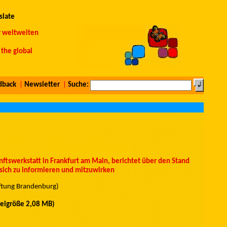
slate
r weltweiten
the global
dback
|
Newsletter
|
Suche:
ftswerkstatt in Frankfurt am Main, berichtet über den Stand
sich zu informieren und mitzuwirken
ftung Brandenburg)
teigröße 2,08 MB)