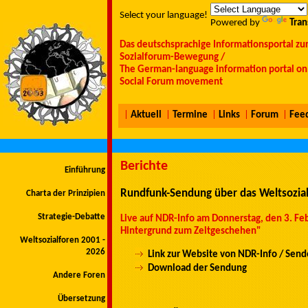
Select your language!
Powered by
Tran
Das deutschsprachige Informationsportal zu
Sozialforum-Bewegung /
The German-language information portal on 
Social Forum movement
|
Aktuell
|
Termine
|
Links
|
Forum
|
Fee
Berichte
Einführung
Rundfunk-Sendung über das Weltsozi
Charta der Prinzipien
Strategie-Debatte
Live auf NDR-Info am Donnerstag, den 3. Fe
Hintergrund zum Zeitgeschehen"
Weltsozialforen 2001 -
2026
Link zur Website von NDR-Info / Sen
Download der Sendung
Andere Foren
Übersetzung