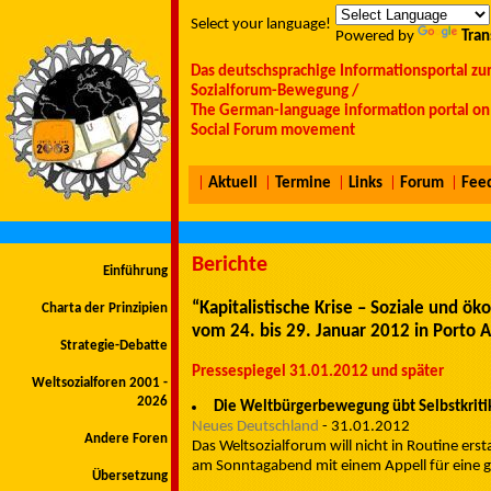
Select your language!
Powered by
Tran
Das deutschsprachige Informationsportal zu
Sozialforum-Bewegung /
The German-language information portal on 
Social Forum movement
|
Aktuell
|
Termine
|
Links
|
Forum
|
Fee
Berichte
Einführung
“Kapitalistische Krise – Soziale und ö
Charta der Prinzipien
vom 24. bis 29. Januar 2012 in Porto Al
Strategie-Debatte
Pressespiegel 31.01.2012 und später
Weltsozialforen 2001 -
2026
Die Weltbürgerbewegung übt Selbstkriti
Neues Deutschland
- ‎31.01.2012‎
Andere Foren
Das Weltsozialforum will nicht in Routine ersta
am Sonntagabend mit einem Appell für eine gere
Übersetzung