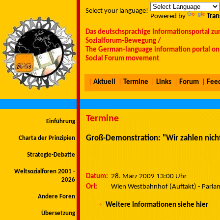
Select your language!
Powered by
Tran
Das deutschsprachige Informationsportal zu
Sozialforum-Bewegung /
The German-language information portal on 
Social Forum movement
|
Aktuell
|
Termine
|
Links
|
Forum
|
Fee
Termine
Einführung
Groß-Demonstration: "Wir zahlen nicht
Charta der Prinzipien
Strategie-Debatte
Weltsozialforen 2001 -
Datum:
28. März 2009 13:00 Uhr
2026
Ort:
Wien Westbahnhof (Auftakt) - Parla
Andere Foren
Weitere Informationen siehe hier
Übersetzung