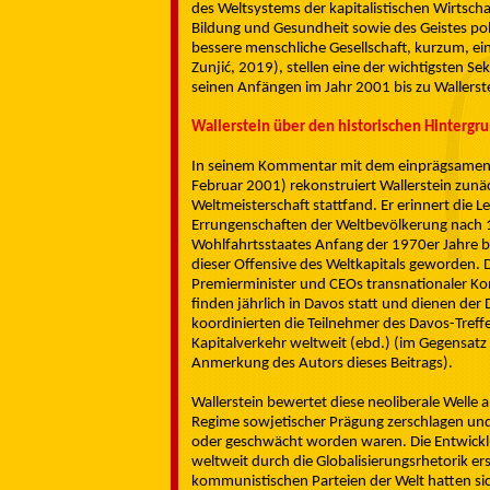
des Weltsystems der kapitalistischen Wirtscha
Bildung und Gesundheit sowie des Geistes po
bessere menschliche Gesellschaft, kurzum, ein
Zunjić, 2019), stellen eine der wichtigsten 
seinen Anfängen im Jahr 2001 bis zu Wallerste
Wallerstein über den historischen Hintergr
In seinem Kommentar mit dem einprägsamen Ti
Februar 2001) rekonstruiert Wallerstein zunä
Weltmeisterschaft stattfand. Er erinnert die L
Errungenschaften der Weltbevölkerung nach 1
Wohlfahrtsstaates Anfang der 1970er Jahre be
dieser Offensive des Weltkapitals geworden. D
Premierminister und CEOs transnationaler Kon
finden jährlich in Davos statt und dienen der 
koordinierten die Teilnehmer des Davos-Treffe
Kapitalverkehr weltweit (ebd.) (im Gegensatz 
Anmerkung des Autors dieses Beitrags).
Wallerstein bewertet diese neoliberale Welle a
Regime sowjetischer Prägung zerschlagen und
oder geschwächt worden waren. Die Entwicklu
weltweit durch die Globalisierungsrhetorik ers
kommunistischen Parteien der Welt hatten sic