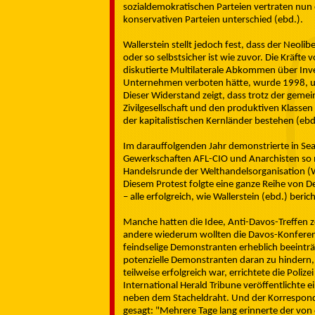
sozialdemokratischen Parteien vertraten nun 
konservativen Parteien unterschied (ebd.).
Wallerstein stellt jedoch fest, dass der Neol
oder so selbstsicher ist wie zuvor. Die Kräfte
diskutierte Multilaterale Abkommen über Inve
Unternehmen verboten hätte, wurde 1998, u
Dieser Widerstand zeigt, dass trotz der geme
Zivilgesellschaft und den produktiven Klasse
der kapitalistischen Kernländer bestehen (ebd
Im darauffolgenden Jahr demonstrierte in Sea
Gewerkschaften AFL-CIO und Anarchisten so 
Handelsrunde der Welthandelsorganisation 
Diesem Protest folgte eine ganze Reihe von
– alle erfolgreich, wie Wallerstein (ebd.) berich
Manche hatten die Idee, Anti-Davos-Treffen z
andere wiederum wollten die Davos-Konfere
feindselige Demonstranten erheblich beeinträc
potenzielle Demonstranten daran zu hindern,
teilweise erfolgreich war, errichtete die Pol
International Herald Tribune veröffentlichte
neben dem Stacheldraht. Und der Korresponde
gesagt: "Mehrere Tage lang erinnerte der von 