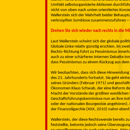
Umfeld selbstorganisierte Aktionen durchfüh
nicht von oben nach unten orientiertes Konzep
Wallerstein sich der Wahrheit beider Behaupt
verknüpften Symbiose zusammenzuführen – ei
Drehen Sie sich wieder nach rechts in die Mi
Laut Wallerstein scheint sich der globale poli
Globale Linke relativ günstig erschien, im z
Rechts-Richtung führt zu Pessimismus innerh
auch zu einer schärferen internen Debatte in
dass Pessimismus zu einem Rückzug aus dem 
Wir beobachten, dass sich diese Hinwendung 
des 21. Jahrhunderts fortsetzt. Sie geht ein
seines Gründers (Februar 1971) und geschäf
Ökonomen Klaus Schwab, der eine Reform des 
Macht der Vorstände der größten westlichen t
Geschäftsführungskenntnisse nun an ihre öst
oder der nationalen Bourgeoisie angehören),
der Finanzoligarchie (XXX, 2010) nahm ebenfa
Wallerstein, der diese Rechtswende bereits zu
feststellte, betonte jedoch seine Überzeugung