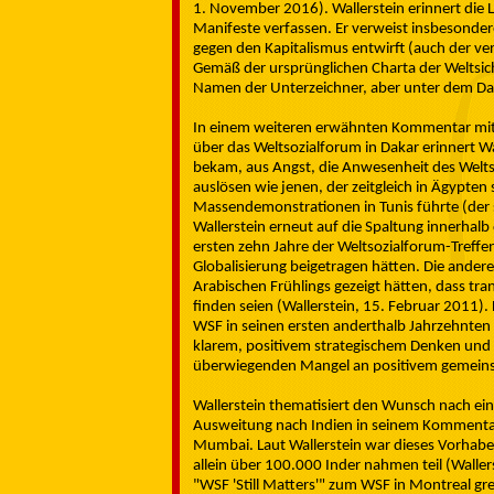
1. November 2016). Wallerstein erinnert die 
Manifeste verfassen. Er verweist insbesond
gegen den Kapitalismus entwirft (auch der v
Gemäß der ursprünglichen Charta der Weltsi
Namen der Unterzeichner, aber unter dem Dac
In einem weiteren erwähnten Kommentar mit 
über das Weltsozialforum in Dakar erinnert Wa
bekam, aus Angst, die Anwesenheit des Welts
auslösen wie jenen, der zeitgleich in Ägypte
Massendemonstrationen in Tunis führte (der
Wallerstein erneut auf die Spaltung innerhalb
ersten zehn Jahre der Weltsozialforum-Treffe
Globalisierung beigetragen hätten. Die ander
Arabischen Frühlings gezeigt hätten, dass tr
finden seien (Wallerstein, 15. Februar 2011).
WSF in seinen ersten anderthalb Jahrzehnten
klarem, positivem strategischem Denken und
überwiegenden Mangel an positivem gemein
Wallerstein thematisiert den Wunsch nach ein
Ausweitung nach Indien in seinem Kommentar
Mumbai. Laut Wallerstein war dieses Vorhabe
allein über 100.000 Inder nahmen teil (Wall
"WSF 'Still Matters'" zum WSF in Montreal gre