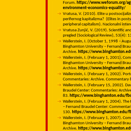
Forum.
https://www.weforum.org/age
environment-economics-equality/
Vratusa, V. (2010). Elite u postsocijal
perifernog kapitalizma? (Elites in pos
peripheral capitalism). Nacionalni inter
Vratusa Zunjić, V. (2019). Scientific a
pregled (Sociological Review), 53(4):
Wallerstein, I. (October 1, 1998 – Au
Binghamton University – Fernand Brau
Archive.
https://www.binghamton.ed
Wallerstein, I. (February 1, 2001). C
Binghamton University – Fernand Brau
Archive.
https://www.binghamton.ed
Wallerstein, I. (February 1, 2002). Po
Commentaries: Archive. Commentary 
Wallerstein, I. (February 15, 2002). 
Braudel Center: Commentaries: Archi
83.
https://www.binghamton.edu/fb
Wallerstein, I. (February 1, 2004). Th
– Fernand Braudel Center: Commentar
130.
https://www.binghamton.edu/f
Wallerstein, I. (February 1, 2007). C
Binghamton University – Fernand Brau
Archive.
https://www.binghamton.ed