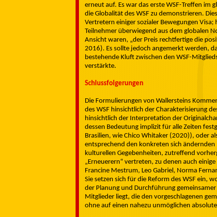
erneut auf. Es war das erste WSF-Treffen im g
die Globalität des WSF zu demonstrieren. Dies
Vertretern einiger sozialer Bewegungen Visa;
Teilnehmer überwiegend aus dem globalen Nor
Ansicht waren, „der Preis rechtfertige die po
2016). Es sollte jedoch angemerkt werden, dass
bestehende Kluft zwischen den WSF-Mitglie
verstärkte.
Schlussfolgerungen
Die Formulierungen von Wallersteins Komment
des WSF hinsichtlich der Charakterisierung 
hinsichtlich der Interpretation der Originalc
dessen Bedeutung implizit für alle Zeiten fes
Brasilien, wie Chico Whitaker (2020)), oder 
entsprechend den konkreten sich ändernden hi
kulturellen Gegebenheiten, zutreffend vorhe
„Erneuerern“ vertreten, zu denen auch einig
Francine Mestrum, Leo Gabriel, Norma Ferna
Sie setzen sich für die Reform des WSF ein, 
der Planung und Durchführung gemeinsamer M
Mitglieder liegt, die den vorgeschlagenen
ohne auf einen nahezu unmöglichen absoluten