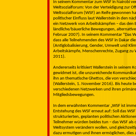
In seinem Kommentar zum WSF in Nairobi verkü
Weltsozialforum: Von der Verteidigung zur Off
Weltsozialforum (WSF) an Reife gewonnen hat
politischer Einfluss laut Wallerstein in den n
ein Netzwerk von Arbeitskämpfen – das den Begr
ländliche/bäuerliche Bewegungen, alternative 
Februar 2007). In seinem Kommentar "Das Wel
dass alle Teilnehmenden des WSF in Dakar d
(Antiglobalisierung, Gender, Umwelt und Kli
Arbeitskämpfe, Menschenrechte, Zugang zu Wa
2011).
Andererseits kritisiert Wallerstein in seinem
gewidmet ist, die unzureichende Kommunikat
ihn an thematische Ghettos, die von verschi
(Wallerstein, 1. November 2016). Bis heute 
verschiedenen Netzwerken und ihren primär
Mitgliedsbewegungen.
In dem erwähnten Kommentar „WSF ist immer no
Entstehung des WSF erneut auf: Soll das WSF 
strukturierten, geplanten politischen Aktionen 
Teilnehmer würden beides tun – das WSF als o
Weltsystem verändern wollen, und gleichzeitig
dazu ermutigen und ihnen ermöglichen, dies z