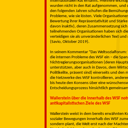
Internationalen Rat ernannt. Mehrere wichtige
wurden nicht in den Rat aufgenommen, und 
den folgenden Jahren schufen die Bemühung
Probleme, wie sie lösten. Viele Organisationen
Bewertung ihrer Repräsentativität und Stärke
davon inaktiv), deren Zusammensetzung sich m
teilnehmenden Organisationen haben sich die 
verteidigen sie als unveränderlichen Text u
(Savio, Oktober 2019).
In seinem Kommentar "Das Weltsozialforum: Vo
die internen Probleme des WSF ein – die Spa
Nichtregierungsorganisationen (deren Haupts
unterstützen, aber auch in Davos, dem Wirtsc
Politikelite, präsent sind) einerseits und de
die Netzwerke des WSF kontrollieren, anderer
bis heute den Konsens über eine wünschensw
Entscheidungsprozess hinsichtlich gemeinsa
Wallerstein über die innerhalb des WSF no
antikapitalistischen Ziele des WSF
Wallerstein weist in dem bereits erwähnten K
sozialer Bewegungen innerhalb des WSF zumeist
sondern plant, die Welt erst nach der Machter