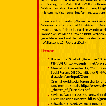
so unvollkommen sie auch sein mögen, Akte d
die Sitzungen zur Zukunft des Weltsozialforu
Wallersteins abschließende Empfehlung klingt
mit gegenseitigen Beschimpfungen. Lasst uns
In seinem Kommentar „Wie man einen Klassen
Warnung an die Leser und Aktivisten um: Wenn w
Macht UND auf einen kulturellen Wandel abzi
können wir gewinnen. "Wenn nicht, werden wi
gerechteren und wahrhaft demokratischeren 
(Wallerstein, 15. Februar 2019)
Literatur
Boaventura, S., et all. (December 18, 2
FSM/WSF.
http://openfsm.net/proje
Messiah, G. (December 12, 2020). Some
Social Forum. DIBCO1 initiative FSM/
discusionfsm-input73-en
Original world social forum charter of 
Movimentos Sociais.
http://www.univ
_charter_of_Principles.pdf
Savio, R. (October 2019). Farewell to 
Great Transition Initiative,
https://grea
Schwab, K. (2020). We must move on f