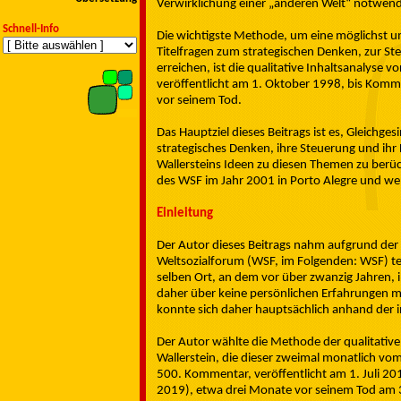
Verwirklichung einer „anderen Welt“ notwend
Schnell-Info
Die wichtigste Methode, um eine möglichst u
Titelfragen zum strategischen Denken, zur S
erreichen, ist die qualitative Inhaltsanalys
veröffentlicht am 1. Oktober 1998, bis Komme
vor seinem Tod.
Das Hauptziel dieses Beitrags ist es, Gleichge
strategisches Denken, ihre Steuerung und ih
Wallersteins Ideen zu diesen Themen zu berüc
des WSF im Jahr 2001 in Porto Alegre und wen
Einleitung
Der Autor dieses Beitrags nahm aufgrund der
Weltsozialforum (WSF, im Folgenden: WSF) tei
selben Ort, an dem vor über zwanzig Jahren, 
daher über keine persönlichen Erfahrungen 
konnte sich daher hauptsächlich anhand der i
Der Autor wählte die Methode der qualitati
Wallerstein, die dieser zweimal monatlich vo
500. Kommentar, veröffentlicht am 1. Juli 201
2019), etwa drei Monate vor seinem Tod am 3