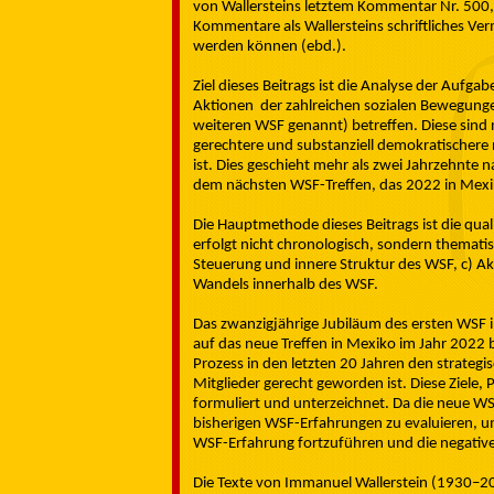
von Wallersteins letztem Kommentar Nr. 500, „D
Kommentare als Wallersteins schriftliches Verm
werden können (ebd.).
Ziel dieses Beitrags ist die Analyse der Aufg
Aktionen der zahlreichen sozialen Bewegunge
weiteren WSF genannt) betreffen. Diese sind 
gerechtere und substanziell demokratischere 
ist. Dies geschieht mehr als zwei Jahrzehnte 
dem nächsten WSF-Treffen, das 2022 in Mexik
Die Hauptmethode dieses Beitrags ist die qual
erfolgt nicht chronologisch, sondern thematis
Steuerung und innere Struktur des WSF, c) Akt
Wandels innerhalb des WSF.
Das zwanzigjährige Jubiläum des ersten WSF 
auf das neue Treffen in Mexiko im Jahr 2022 b
Prozess in den letzten 20 Jahren den strateg
Mitglieder gerecht geworden ist. Diese Ziele
formuliert und unterzeichnet. Da die neue WSF
bisherigen WSF-Erfahrungen zu evaluieren, u
WSF-Erfahrung fortzuführen und die negativen
Die Texte von Immanuel Wallerstein (1930–201