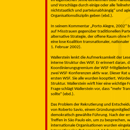
im eigentlichen Sinne einnehmen oder Handlu
und Vorschläge durch einige oder alle Teilnehme
nichtstaatlich und parteiunabhängig“ und agier
Organisationsdisziplin geben (ebd.).
In seinem Kommentar „Porto Alegre, 2002“ bet
auf Misstrauen gegenüber traditionellen Par
alternative Strategie, der offene Raum ohne F
eine lose Koalition transnationaler, nationale
1. Februar 2002).
Wallerstein lenkt die Aufmerksamkeit der Les
interne Struktur des WSF. Er erinnert daran, d
Koordinierungsgremium der WSF-Mitgliederb
zwei WSF-Konferenzen aktiv war. Dieser Rat 
ersten WSF. Sie alle wurden kooptiert. Würde
Struktur. Wallerstein wirft hier eine wichtige
Frage schlägt Wallerstein vor, dass "mehr Tr
sollte" (ebd.).
Das Problem der Rekrutierung und Entscheidu
von Roberto Savio, einem Gründungsmitglied d
demokratisch gewählte Führung. Nach der erst
Treffen in São Paulo ein, um zu besprechen, 
internationale Organisationen wurden eingel