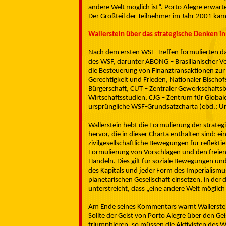
andere Welt möglich ist“. Porto Alegre erwa
Der Großteil der Teilnehmer im Jahr 2001 kam 
Wallerstein über das strategische Denken i
Nach dem ersten WSF-Treffen formulierten 
des WSF, darunter ABONG – Brasilianischer V
die Besteuerung von Finanztransaktionen zur 
Gerechtigkeit und Frieden, Nationaler Bischof
Bürgerschaft, CUT – Zentraler Gewerkschaftsbu
Wirtschaftsstudien, CJG – Zentrum für Global
ursprüngliche WSF-Grundsatzcharta (ebd.; Ur
Wallerstein hebt die Formulierung der strat
hervor, die in dieser Charta enthalten sind: 
zivilgesellschaftliche Bewegungen für reflekt
Formulierung von Vorschlägen und den freien
Handeln. Dies gilt für soziale Bewegungen un
des Kapitals und jeder Form des Imperialismus
planetarischen Gesellschaft einsetzen, in de
unterstreicht, dass „eine andere Welt möglich
Am Ende seines Kommentars warnt Wallerstein
Sollte der Geist von Porto Alegre über den Ge
triumphieren, so müssen die Aktivisten des We