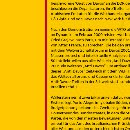
beschworene 'Geist von Davos' an die DDR d
beschlossen die Organisatoren, ihre Treffen a
Arabischen Emiraten für die Welthandelsorgan
G8-Gipfel und von Davos nach New York für 
Nach den Demonstrationen gegen die WTO ab
an Dynamik. Im Februar 2000 reisten zwei br
Oded Grajew, nach Paris, um mit Bernard Ca
von Attac-France, zu sprechen. Die beiden Bras
mit dem Weltwirtschaftsforum in Davos 2001 e
Massenprotest und intellektuelle Analyse ver
50 Intellektuellen aus aller Welt ein „Anti-Dav
2001 ein weiteres „Anti-Davos“, um antineolib
dieses „Anti-Davos“ zeitgleich mit dem WEF-Tre
das Weltsozialforum, und Cassen erklärte, das 
Anti-Davos-Treffen in der Schweiz statt, sond
Brasilien (ebd.).
Wallerstein nennt zwei Erklärungen dafür, wa
Erstens liegt Porto Alegre im globalen Süden, 
Budgetplanung bekannt ist. Zweitens gehörte
Gouverneur des Bundesstaates, in dem die Stadt
Partei, die von den meisten Bewegungen unter
erneut für das Amt des brasilianischen Präsi
aller Welt und aus den unterschiedlichsten O