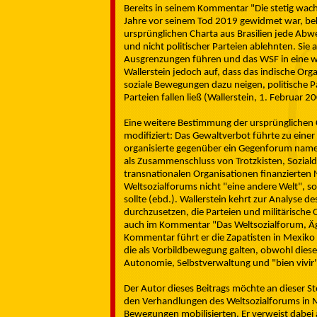
Bereits in seinem Kommentar "Die stetig wa
Jahre vor seinem Tod 2019 gewidmet war, bekr
ursprünglichen Charta aus Brasilien jede A
und nicht politischer Parteien ablehnten. Sie
Ausgrenzungen führen und das WSF in eine we
Wallerstein jedoch auf, dass das indische Org
soziale Bewegungen dazu neigen, politische P
Parteien fallen ließ (Wallerstein, 1. Februar 2
Eine weitere Bestimmung der ursprünglichen 
modifiziert: Das Gewaltverbot führte zu eine
organisierte gegenüber ein Gegenforum name
als Zusammenschluss von Trotzkisten, Sozia
transnationalen Organisationen finanzierten 
Weltsozialforums nicht "eine andere Welt", s
sollte (ebd.). Wallerstein kehrt zur Analyse d
durchzusetzen, die Parteien und militärische 
auch im Kommentar "Das Weltsozialforum, Ä
Kommentar führt er die Zapatisten in Mexiko a
die als Vorbildbewegung galten, obwohl dies
Autonomie, Selbstverwaltung und "bien vivir"
Der Autor dieses Beitrags möchte an dieser S
den Verhandlungen des Weltsozialforums in M
Bewegungen mobilisierten. Er verweist dabei a