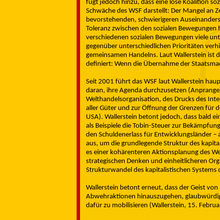
fügt jedoch hinzu, dass eine lose Koalition s
Schwäche des WSF darstellt: Der Mangel an Ze
bevorstehenden, schwierigeren Auseinander
Toleranz zwischen den sozialen Bewegungen hin
verschiedenen sozialen Bewegungen viele unter
gegenüber unterschiedlichen Prioritäten verhi
gemeinsamen Handelns. Laut Wallerstein ist 
definiert: Wenn die Übernahme der Staatsmacht
Seit 2001 führt das WSF laut Wallerstein haup
daran, ihre Agenda durchzusetzen (Anprange
Welthandelsorganisation, des Drucks des Inte
aller Güter und zur Öffnung der Grenzen für d
USA). Wallerstein betont jedoch, dass bald e
als Beispiele die Tobin-Steuer zur Bekämpfu
den Schuldenerlass für Entwicklungsländer – 
aus, um die grundlegende Struktur des kapital
es einer kohärenteren Aktionsplanung des We
strategischen Denken und einheitlicheren Or
Strukturwandel des kapitalistischen Systems 
Wallerstein betont erneut, dass der Geist vo
Abwehraktionen hinauszugehen, glaubwürdige 
dafür zu mobilisieren (Wallerstein, 15. Febru