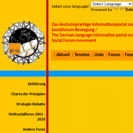
Select your language!
Powered by
Tran
Das deutschsprachige Informationsportal zu
Sozialforum-Bewegung /
The German-language information portal on 
Social Forum movement
|
Aktuell
|
Termine
|
Links
|
Forum
|
Fee
Einführung
Charta der Prinzipien
Strategie-Debatte
Weltsozialforen 2001 -
2026
Andere Foren