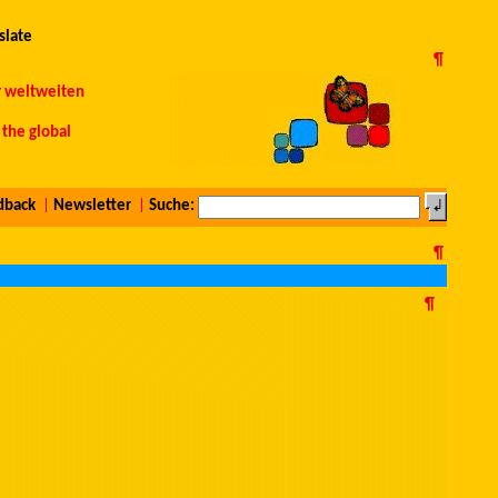
slate
¶
r weltweiten
the global
dback
|
Newsletter
|
Suche:
¶
¶