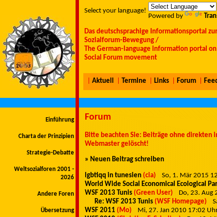
Select your language!
Powered by
Tran
Das deutschsprachige Informationsportal zu
Sozialforum-Bewegung /
The German-language information portal on 
Social Forum movement
|
Aktuell
|
Termine
|
Links
|
Forum
|
Fee
Forum
Einführung
Bitte beachten Sie: Beiträge ohne direkten
Charta der Prinzipien
Webmaster gelöscht!
Strategie-Debatte
» Neuen Beitrag schreiben
Weltsozialforen 2001 -
lgbtiqq in tunesien
(cia)
So, 1. Mär 2015 
2026
World Wide Social Economical Ecological Pa
WSF 2013 Tunis
(Green User)
Do, 23. Aug
Andere Foren
Re: WSF 2013 Tunis
(WSF Homepage)
S
WSF 2011
(Mo)
Mi, 27. Jan 2010 17:02 U
Übersetzung