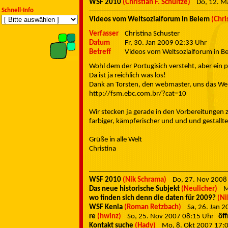
WSF 2010
(Christian F. Schultze)
Do, 12. 
Schnell-Info
Videos vom Weltsozialforum in Belem
(Chri
Verfasser
Christina Schuster
Datum
Fr, 30. Jan 2009 02:33 Uhr
Betreff
Videos vom Weltsozialforum in B
Wohl dem der Portugisich versteht, aber ein p
Da ist ja reichlich was los!
Dank an Torsten, den webmaster, uns das Wel
http://fsm.ebc.com.br/?cat=10
Wir stecken ja gerade in den Vorbereitungen
farbiger, kämpferischer und und und gestallte
Grüße in alle Welt
Christina
WSF 2010
(Nik Schrama)
Do, 27. Nov 200
Das neue historische Subjekt
(Neulicher)
M
wo finden sich denn die daten für 2009?
(Ni
WSF Kenia
(Roman Retzbach)
Sa, 26. Jan 
re
(hwinz)
So, 25. Nov 2007 08:15 Uhr
öf
Kontakt suche
(Hady)
Mo, 8. Okt 2007 17