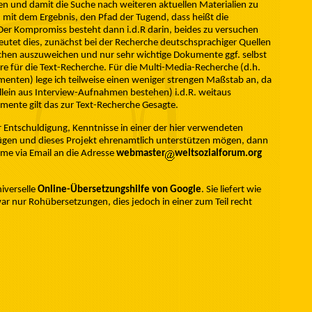
en und damit die Suche nach weiteren aktuellen Materialien zu
mit dem Ergebnis, den Pfad der Tugend, dass heißt die
Der Kompromiss besteht dann i.d.R darin, beides zu versuchen
eutet dies, zunächst bei der Recherche deutschsprachiger Quellen
achen auszuweichen und nur sehr wichtige Dokumente ggf. selbst
re für die Text-Recherche. Für die Multi-Media-Recherche (d.h.
enten) lege ich teilweise einen weniger strengen Maßstab an, da
 allein aus Interview-Aufnahmen bestehen) i.d.R. weitaus
mente gilt das zur Text-Recherche Gesagte.
er Entschuldigung, Kenntnisse in einer der hier verwendeten
ügen und dieses Projekt ehrenamtlich unterstützen mögen, dann
me via Email an die Adresse
webmaster
weltsozialforum.org
iverselle
Online-Übersetzungshilfe von Google
. Sie liefert wie
ar nur Rohübersetzungen, dies jedoch in einer zum Teil recht