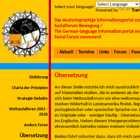
Select your language!
Powered by
Tran
Das deutschsprachige Informationsportal zu
Sozialforum-Bewegung /
The German-language information portal on 
Social Forum movement
|
Aktuell
|
Termine
|
Links
|
Forum
|
Fee
Übersetzung
Einführung
An dieser Stelle möchte ich mich ausdrücklich 
Charta der Prinzipien
auf Materialien stoßen, die in anderen als d
sich beim Weltsozialforum um eine weltumsp
Strategie-Debatte
starken Widerhall in Lateinamerika findet, lieg
Weltsozialforen 2001 -
portugiesischer oder spanischer Sprache vor. D
2026
es Origniale oder - weniger häufig - Übersetz
ins Englische. Neben diesem Mengenproblemen e
Andere Foren
ehrenamtlich betreibe neben meinem Vollzeit
Übersetzung
Beides führt mitunter dazu, dass ich mich zw