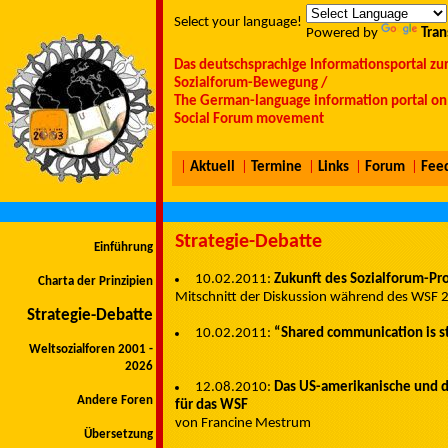
Select your language!
Powered by
Tran
Das deutschsprachige Informationsportal zu
Sozialforum-Bewegung /
The German-language information portal on 
Social Forum movement
|
Aktuell
|
Termine
|
Links
|
Forum
|
Fee
Strategie-Debatte
Einführung
10.02.2011:
Zukunft des Sozialforum-Pr
Charta der Prinzipien
Mitschnitt der Diskussion während des WSF 
Strategie-Debatte
10.02.2011:
“Shared communication is st
Weltsozialforen 2001 -
2026
12.08.2010:
Das US-amerikanische und d
Andere Foren
für das WSF
von Francine Mestrum
Übersetzung