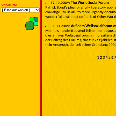
19.12.2009:
The World Social Forum
Schnell-Info
Patrick Bond's plea for a fully liberatory eco-
challenge - to us all - to more urgently docum
wonderful best-practice fabric of Other World
31.03.2009:
Auf dem Weltsozialforum wi
Mehr als hunderttausend Teilnehmende aus al
diesjährigen Weltsozialforums im brasiliani
der Beitrag des Forums, das zur Zeit jährlich
- ein Anspruch, der seit seiner Gründung 200
1
2
3
4
5
6