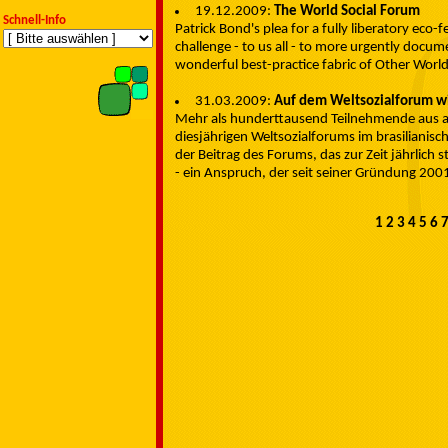
19.12.2009:
The World Social Forum
Schnell-Info
Patrick Bond's plea for a fully liberatory eco-
challenge - to us all - to more urgently docum
wonderful best-practice fabric of Other World
31.03.2009:
Auf dem Weltsozialforum wi
Mehr als hunderttausend Teilnehmende aus al
diesjährigen Weltsozialforums im brasiliani
der Beitrag des Forums, das zur Zeit jährlich
- ein Anspruch, der seit seiner Gründung 200
1
2
3
4
5
6