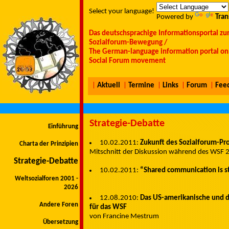
Select your language!
Powered by
Tran
Das deutschsprachige Informationsportal zu
Sozialforum-Bewegung /
The German-language information portal on 
Social Forum movement
|
Aktuell
|
Termine
|
Links
|
Forum
|
Fee
Strategie-Debatte
Einführung
10.02.2011:
Zukunft des Sozialforum-Pr
Charta der Prinzipien
Mitschnitt der Diskussion während des WSF 
Strategie-Debatte
10.02.2011:
“Shared communication is st
Weltsozialforen 2001 -
2026
12.08.2010:
Das US-amerikanische und d
Andere Foren
für das WSF
von Francine Mestrum
Übersetzung