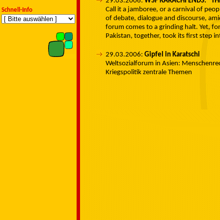
29.03.2006:
WSF KARACHI ENDS: "TH
Call it a jamboree, or a carnival of peopl
Schnell-Info
of debate, dialogue and discourse, am
forum comes to a grinding halt. Yet, for 
Pakistan, together, took its first step 
29.03.2006:
Gipfel in Karatschi
Weltsozialforum in Asien: Menschenrec
Kriegspolitik zentrale Themen