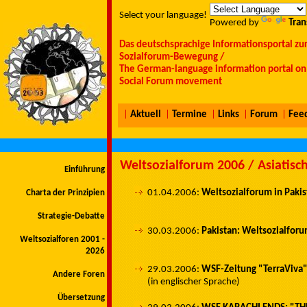
Select your language!
Powered by
Tran
Das deutschsprachige Informationsportal zu
Sozialforum-Bewegung /
The German-language information portal on 
Social Forum movement
|
Aktuell
|
Termine
|
Links
|
Forum
|
Fee
Weltsozialforum 2006 / Asiatisch
Einführung
01.04.2006:
Weltsozialforum in Pakis
Charta der Prinzipien
Strategie-Debatte
30.03.2006:
Pakistan: Weltsozialfor
Weltsozialforen 2001 -
2026
29.03.2006:
WSF-Zeitung "TerraViva
Andere Foren
(in englischer Sprache)
Übersetzung