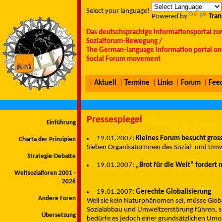
Select your language!
Powered by
Tran
Das deutschsprachige Informationsportal zu
Sozialforum-Bewegung /
The German-language information portal on 
Social Forum movement
|
Aktuell
|
Termine
|
Links
|
Forum
|
Fee
Pressespiegel
Einführung
19.01.2007:
Kleines Forum besucht gros
Charta der Prinzipien
Sieben OrganisatorInnen des Sozial- und Um
Strategie-Debatte
19.01.2007:
„Brot für die Welt“ fordert 
Weltsozialforen 2001 -
2026
19.01.2007:
Gerechte Globalisierung
Andere Foren
Weil sie kein Naturphänomen sei, müsse Glob
Sozialabbau und Umweltzerstörung führen, sch
Übersetzung
bedürfe es jedoch einer grundsätzlichen Umori