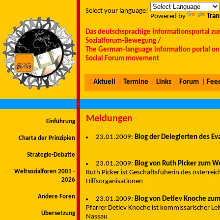
Select your language!
Powered by
Tran
Das deutschsprachige Informationsportal zu
Sozialforum-Bewegung /
The German-language information portal on 
Social Forum movement
|
Aktuell
|
Termine
|
Links
|
Forum
|
Fee
Meldungen
Einführung
23.01.2009:
Blog der Delegierten des E
Charta der Prinzipien
Strategie-Debatte
23.01.2009:
Blog von Ruth Picker zum W
Weltsozialforen 2001 -
Ruth Picker ist Geschäftsfüherin des österre
2026
Hilfsorganisationen
Andere Foren
23.01.2009:
Blog von Detlev Knoche zu
Pfarrer Detlev Knoche ist kommissarischer Le
Übersetzung
Nassau