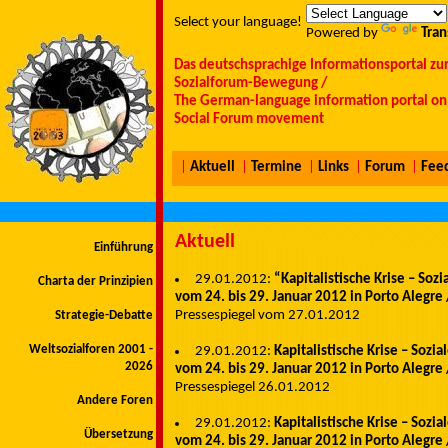
Select your language!
Powered by
Tran
Das deutschsprachige Informationsportal zu
Sozialforum-Bewegung /
The German-language information portal on 
Social Forum movement
|
Aktuell
|
Termine
|
Links
|
Forum
|
Fee
Aktuell
Einführung
29.01.2012:
“Kapitalistische Krise – Soz
Charta der Prinzipien
vom 24. bis 29. Januar 2012 in Porto Alegre 
Pressespiegel vom 27.01.2012
Strategie-Debatte
Weltsozialforen 2001 -
29.01.2012:
Kapitalistische Krise – Sozi
2026
vom 24. bis 29. Januar 2012 in Porto Alegre 
Pressespiegel 26.01.2012
Andere Foren
29.01.2012:
Kapitalistische Krise – Sozi
Übersetzung
vom 24. bis 29. Januar 2012 in Porto Alegre 