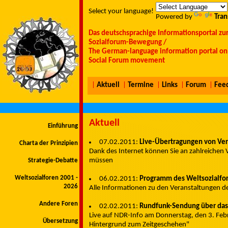
Select your language!
Powered by
Tran
Das deutschsprachige Informationsportal zu
Sozialforum-Bewegung /
The German-language information portal on 
Social Forum movement
|
Aktuell
|
Termine
|
Links
|
Forum
|
Fee
Aktuell
Einführung
07.02.2011:
Live-Übertragungen von Ver
Charta der Prinzipien
Dank des Internet können Sie an zahlreichen 
müssen
Strategie-Debatte
Weltsozialforen 2001 -
06.02.2011:
Programm des Weltsozialfo
2026
Alle Informationen zu den Veranstaltungen de
Andere Foren
02.02.2011:
Rundfunk-Sendung über das
Live auf NDR-Info am Donnerstag, den 3. Fe
Übersetzung
Hintergrund zum Zeitgeschehen"