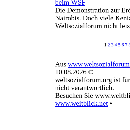
beim WSF
Die Demonstration zur Er
Nairobis. Doch viele Keni
Weltsozialforum nicht leis
1
2
3
4
5
6
7
Aus
www.weltsozialforum
10.08.2026 ©
weltsozialforum.org ist fü
nicht verantwortlich.
Besuchen Sie www.weitbli
www.weitblick.net
•