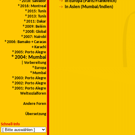
in Europa (Paris/Frankreich)
° 2018: Salvador
° 2016: Montreal
in Asien (Mumbai/Indien)
° 2015: Tunis
° 2013: Tunis
° 2011: Dakar
° 2009: Belém
° 2008: Global
° 2007: Nairobi
° 2006: Bamako + Caracas
+ Karachi
° 2005: Porto Alegre
° 2004: Mumbai
| Vorbereitung
° Europa
° Mumbai
° 2003: Porto Alegre
° 2002: Porto Alegre
° 2001: Porto Alegre
Weltsozialforen
Andere Foren
Übersetzung
Schnell-Info