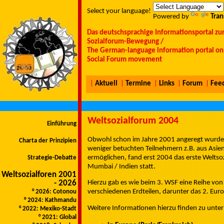
Select your language!
Powered by
Tran
Das deutschsprachige Informationsportal zu
Sozialforum-Bewegung /
The German-language information portal on 
Social Forum movement
|
Aktuell
|
Termine
|
Links
|
Forum
|
Fee
Weltsozialforum 2004
Einführung
Obwohl schon im Jahre 2001 angeregt wurde,
Charta der Prinzipien
weniger betuchten Teilnehmern z.B. aus Asien
ermöglichen, fand erst 2004 das erste Weltso
Strategie-Debatte
Mumbai / Indien statt.
Weltsozialforen 2001
- 2026
Hierzu gab es wie beim 3. WSF eine Reihe vo
verschiedenen Erdteilen, darunter das 2. Eur
° 2026: Cotonou
° 2024: Kathmandu
Weitere Informationen hierzu finden zu unter
° 2022: Mexiko-Stadt
° 2021: Global