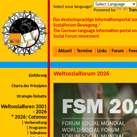
Select your language!
Powered by
Tran
Das deutschsprachige Informationsportal zu
Sozialforum-Bewegung /
The German-language information portal on 
Social Forum movement
|
Aktuell
|
Termine
|
Links
|
Forum
|
Fee
Weltsozialforum 2026
Einführung
Charta der Prinzipien
Strategie-Debatte
Weltsozialforen 2001
- 2026
° 2026: Cotonou
| Vorbereitung
| Programm
| Teilnahme