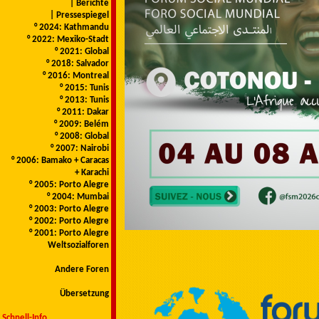
| Berichte
| Pressespiegel
° 2024: Kathmandu
° 2022: Mexiko-Stadt
° 2021: Global
° 2018: Salvador
° 2016: Montreal
° 2015: Tunis
° 2013: Tunis
° 2011: Dakar
° 2009: Belém
° 2008: Global
° 2007: Nairobi
° 2006: Bamako + Caracas
+ Karachi
° 2005: Porto Alegre
° 2004: Mumbai
° 2003: Porto Alegre
° 2002: Porto Alegre
° 2001: Porto Alegre
Weltsozialforen
Andere Foren
Übersetzung
Schnell-Info