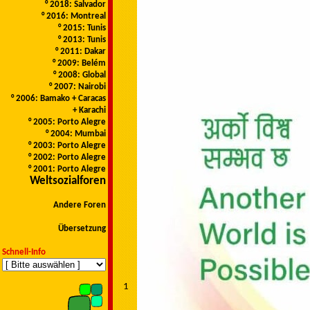
° 2018: Salvador
° 2016: Montreal
° 2015: Tunis
° 2013: Tunis
° 2011: Dakar
° 2009: Belém
° 2008: Global
° 2007: Nairobi
° 2006: Bamako + Caracas
+ Karachi
° 2005: Porto Alegre
° 2004: Mumbai
° 2003: Porto Alegre
° 2002: Porto Alegre
° 2001: Porto Alegre
Weltsozialforen
Andere Foren
Übersetzung
Schnell-Info
1