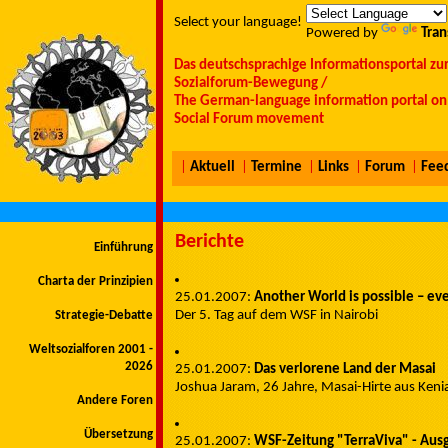
Select your language!
Powered by
Tran
Das deutschsprachige Informationsportal zu
Sozialforum-Bewegung /
The German-language information portal on 
Social Forum movement
|
Aktuell
|
Termine
|
Links
|
Forum
|
Fee
Berichte
Einführung
Charta der Prinzipien
25.01.2007:
Another World is possible – ev
Der 5. Tag auf dem WSF in Nairobi
Strategie-Debatte
Weltsozialforen 2001 -
2026
25.01.2007:
Das verlorene Land der Masai
Joshua Jaram, 26 Jahre, Masai-Hirte aus Ken
Andere Foren
Übersetzung
25.01.2007:
WSF-Zeitung "TerraViva" - Aus